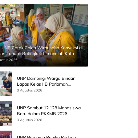
 UNP Cetak Calon Wirausaha Konveksi di
ari Lubuak Batingkok Limapuluh Kota
ustus 2026
UNP Dampingi Warga Binaan
Lapas Kelas IIB Pariaman
Kembangkan Produk Kreatif
3 Agustus 2026
Berbasis AI
UNP Sambut 12.128 Mahasiswa
Baru dalam PKKMB 2026
3 Agustus 2026
UNP Bersama Pemko Padang