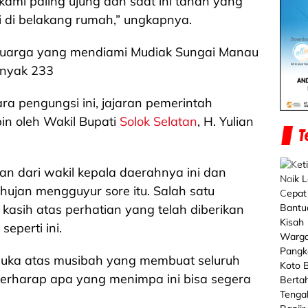
kami paling ujung dan saat ini tanah yang
i di belakang rumah,” ungkapnya.
luarga yang mendiami Mudiak Sungai Manau
anyak 233
ra pengungsi ini, jajaran pemerintah
in oleh Wakil Bupati
Solok Selatan
, H. Yulian
n dari wakil kepala daerahnya ini dan
jan mengguyur sore itu. Salah satu
kasih atas perhatian yang telah diberikan
seperti ini.
uka atas musibah yang membuat seluruh
erharap apa yang menimpa ini bisa segera