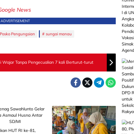
Google News
ADVERTISEMENT
Posko Pengungsian
sungai manau
 Wajar Tanpa Pengecualian 7 kali Berturut-turut
kan HUT RI ke-81,