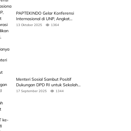
PAPTEKINDO Gelar Konferensi
Internasional di UNP, Angkat
Kolaborasi Pendidikan Vokasi,
13 Oktober 2025
1364
Simak Agendanya
Menteri Sosial Sambut Positif
Dukungan DPD RI untuk Sekolah
Rakyat
17 September 2025
1344