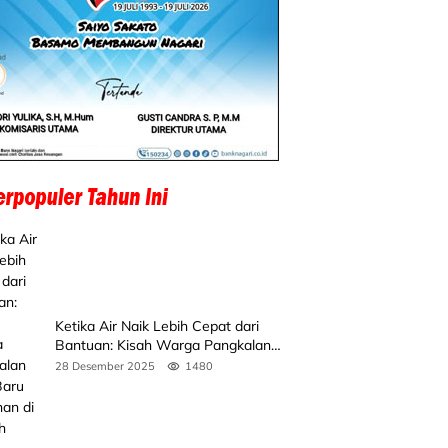
Ketika Air Naik Lebih Cepat dari
Bantuan: Kisah Warga Pangkalan
Koto Baru Bertahan di Tengah
28 Desember 2025
1480
Banjir