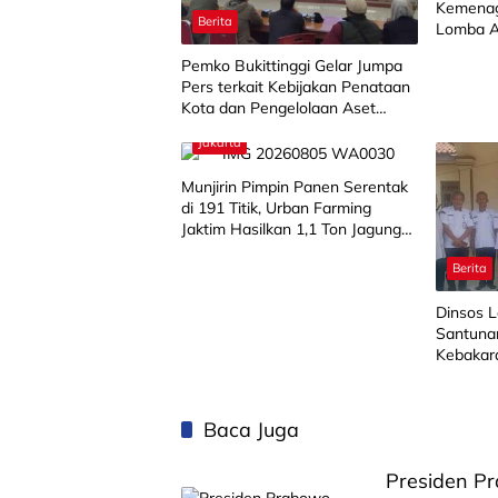
Kemenag
Berita
Lomba A
SD/MI
Pemko Bukittinggi Gelar Jumpa
Pers terkait Kebijakan Penataan
Kota dan Pengelolaan Aset
Barang Milik Daerah
Jakarta
Munjirin Pimpin Panen Serentak
di 191 Titik, Urban Farming
Jaktim Hasilkan 1,1 Ton Jagung
dan Sayuran
Berita
Dinsos 
Santuna
Kebakar
Harapa
Baca Juga
Presiden P