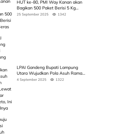
HUT ke-80, PMI Way Kanan akan
Bagikan 500 Paket Berisi 5 Kg
Beras
25 September 2025
1342
LPAI Gandeng Bupati Lampung
Utara Wujudkan Pola Asuh Ramah
Anak Lewat Seminar Kak Seto, Ini
4 September 2025
1322
Jadwalnya