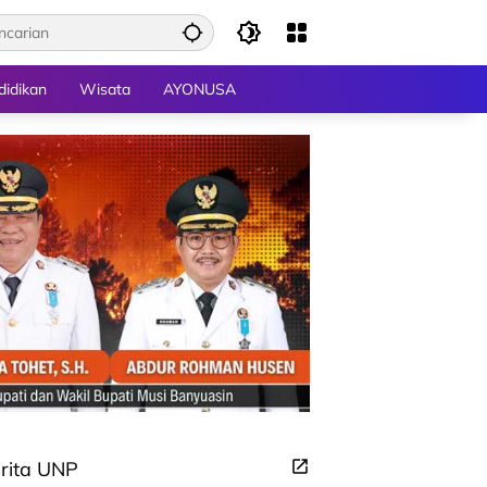
didikan
Wisata
AYONUSA
rita UNP