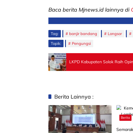
Baca berita Mjnews.id lainnya di
Tag:
banjir bandang
Longsor
Topik:
Pengungsi
LKPD Kabupaten Solok Raih Opini
Berita Lainnya :
Berita
Semarak