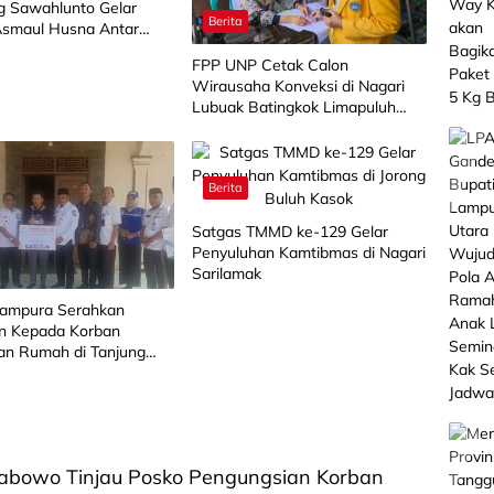
 Sawahlunto Gelar
Berita
smaul Husna Antar
FPP UNP Cetak Calon
Wirausaha Konveksi di Nagari
Lubuak Batingkok Limapuluh
Kota
Berita
Satgas TMMD ke-129 Gelar
Penyuluhan Kamtibmas di Nagari
Sarilamak
Lampura Serahkan
n Kepada Korban
an Rumah di Tanjung
n
rabowo Tinjau Posko Pengungsian Korban