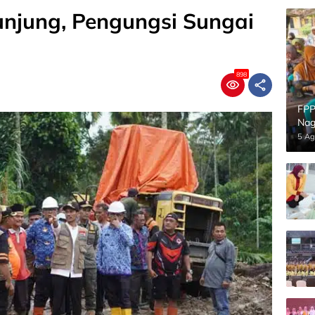
njung, Pengungsi Sungai
898
FPP
Nag
5 Ag