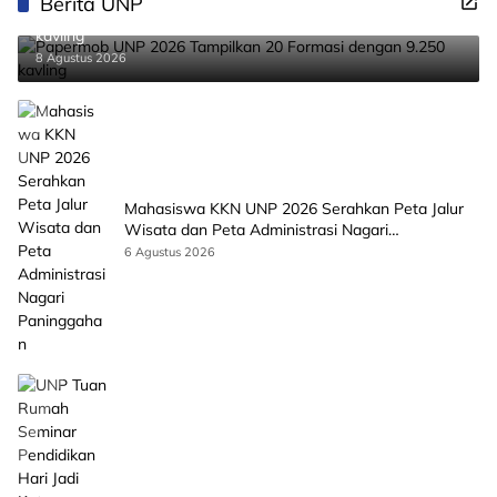
Berita UNP
Papermob UNP 2026 Tampilkan 20 Formasi dengan 9.250
kavling
8 Agustus 2026
Mahasiswa KKN UNP 2026 Serahkan Peta Jalur
Wisata dan Peta Administrasi Nagari
Paninggahan
6 Agustus 2026