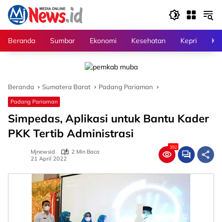
Langsung
ke
konten
Beranda
Sumbar
Ekonomi
Kesehatan
Kepri
Kri
Beranda
Sumatera Barat
Padang Pariaman
Padang Pariaman
Simpedas, Aplikasi untuk Bantu Kader
PKK Tertib Administrasi
392
Mjnewsid
2 Min Baca
21 April 2022