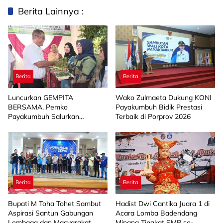
Berita Lainnya :
Berita
Berita
Luncurkan GEMPITA
Wako Zulmaeta Dukung KONI
BERSAMA, Pemko
Payakumbuh Bidik Prestasi
Payakumbuh Salurkan
Terbaik di Porprov 2026
Bantuan Budidaya Pangan
kepada 15 KWT
Berita
Berita
Bupati M Toha Tohet Sambut
Hadist Dwi Cantika Juara 1 di
Aspirasi Santun Gabungan
Acara Lomba Badendang
Lembaga dan Masyarakat
Minang Tingkat SMP se-