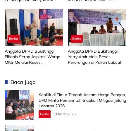
Muba Bersatu
Limapuluh Kota
Berita
Berita
Anggota DPRD Bukittinggi
Anggota DPRD Bukittinggi
Elfianis Serap Aspirasi Warga
Yerry Amiruddin Reses
MKS Melalui Reses
Perorangan di Pakan Labuah
Perorangan
Baca Juga
Konflik di Timur Tengah Ancam Harga Pangan,
DPD Minta Pemerintah Siapkan Mitigasi Jelang
Lebaran 2026
Berita
13 Maret 2026