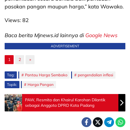
pasokan pangan maupun harga,” kata Wawako.
Views:
82
Baca berita Mjnews.id lainnya di
Google News
ADVERTISEMENT
1
2
»
Tag:
Pantau Harga Sembako
pengendalian inflasi
Topik:
Harga Pangan
PAW, Resmita dan Khairul Karohan Dilantik
sebagai Anggota DPRD Kota Padang