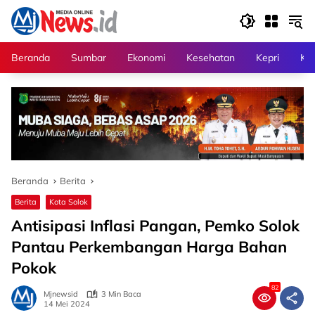
Langsung
ke
konten
Beranda
Sumbar
Ekonomi
Kesehatan
Kepri
Kri
Beranda
Berita
Berita
Kota Solok
Antisipasi Inflasi Pangan, Pemko Solok
Pantau Perkembangan Harga Bahan
Pokok
82
Mjnewsid
3 Min Baca
14 Mei 2024