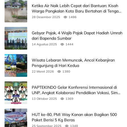
Ketika Air Naik Lebih Cepat dari Bantuan: Kisah
Warga Pangkalan Koto Baru Bertahan di Tengah
Banjir
28 Desember 2025
1486
Gebyar Pajak, 4 Wajib Pajak Dapat Hadiah Umrah
dari Bapenda Sumbar
14 Agustus 2025
1444
Wisata Lebaran Memuncak, Ancol Kebanjiran
Pengunjung di Hari Kedua
22 Maret 2026
1380
PAPTEKINDO Gelar Konferensi Internasional di
UNP, Angkat Kolaborasi Pendidikan Vokasi, Simak
Agendanya
13 Oktober 2025
1369
HUT ke-80, PMI Way Kanan akan Bagikan 500
Paket Berisi 5 Kg Beras
25 September 2025
1348