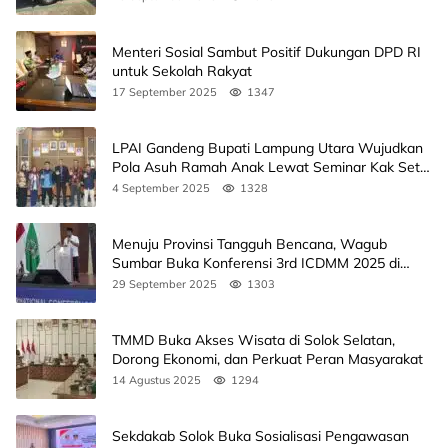
Menteri Sosial Sambut Positif Dukungan DPD RI
untuk Sekolah Rakyat
17 September 2025
1347
LPAI Gandeng Bupati Lampung Utara Wujudkan
Pola Asuh Ramah Anak Lewat Seminar Kak Seto,
Ini Jadwalnya
4 September 2025
1328
Menuju Provinsi Tangguh Bencana, Wagub
Sumbar Buka Konferensi 3rd ICDMM 2025 di
Unand
29 September 2025
1303
TMMD Buka Akses Wisata di Solok Selatan,
Dorong Ekonomi, dan Perkuat Peran Masyarakat
14 Agustus 2025
1294
Sekdakab Solok Buka Sosialisasi Pengawasan