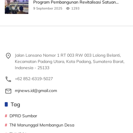
Program Pembangunan Revitalisasi Satuan
Pendidikan
9 September 2025
1293
Jalan Lansano Nomor 1 RT 003 RW 003 Lolong Belanti,
Kecamatan Padang Utara, Kota Padang, Sumatera Barat,
Indonesia - 25133
+62 852-6319-5027
mjnews.id@gmail.com
Tag
DPRD Sumbar
TNI Manunggal Membangun Desa