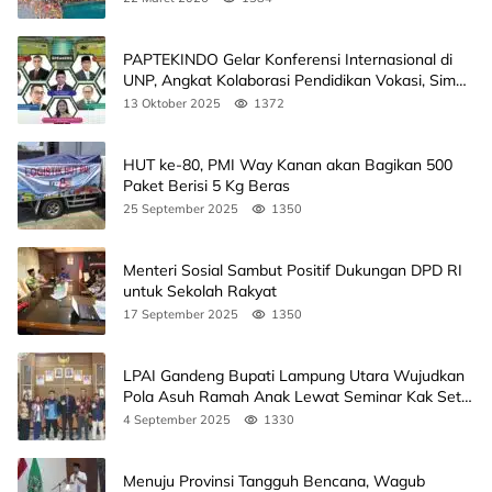
PAPTEKINDO Gelar Konferensi Internasional di
UNP, Angkat Kolaborasi Pendidikan Vokasi, Simak
Agendanya
13 Oktober 2025
1372
HUT ke-80, PMI Way Kanan akan Bagikan 500
Paket Berisi 5 Kg Beras
25 September 2025
1350
Menteri Sosial Sambut Positif Dukungan DPD RI
untuk Sekolah Rakyat
17 September 2025
1350
LPAI Gandeng Bupati Lampung Utara Wujudkan
Pola Asuh Ramah Anak Lewat Seminar Kak Seto,
Ini Jadwalnya
4 September 2025
1330
Menuju Provinsi Tangguh Bencana, Wagub