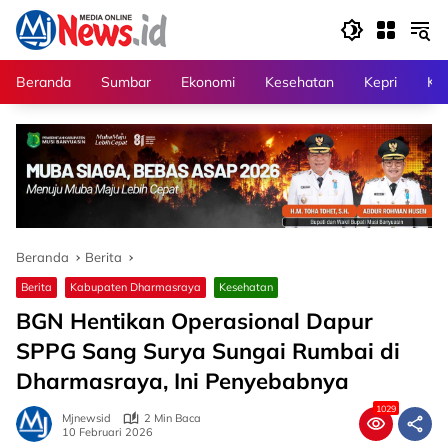
Langsung
ke
konten
Beranda
Sumbar
Ekonomi
Kesehatan
Kepri
Kri
Beranda
Berita
Berita
Kabupaten Dharmasraya
Kesehatan
BGN Hentikan Operasional Dapur
SPPG Sang Surya Sungai Rumbai di
Dharmasraya, Ini Penyebabnya
1029
Mjnewsid
2 Min Baca
10 Februari 2026