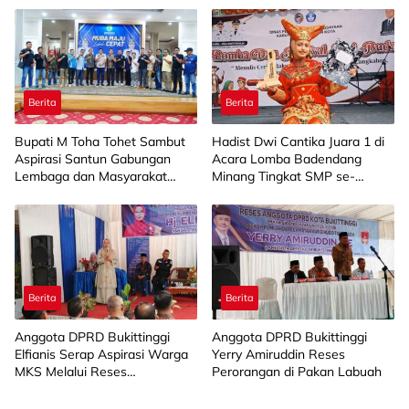
kepada 15 KWT
Berita
Berita
Bupati M Toha Tohet Sambut
Hadist Dwi Cantika Juara 1 di
Aspirasi Santun Gabungan
Acara Lomba Badendang
Lembaga dan Masyarakat
Minang Tingkat SMP se-
Muba Bersatu
Limapuluh Kota
Berita
Berita
Anggota DPRD Bukittinggi
Anggota DPRD Bukittinggi
Elfianis Serap Aspirasi Warga
Yerry Amiruddin Reses
MKS Melalui Reses
Perorangan di Pakan Labuah
Perorangan