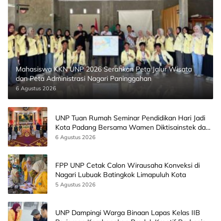
Mahasiswa KKN UNP 2026 Serahkan Peta Jalur Wisata
dan Peta Administrasi Nagari Paninggahan
6 Agustus 2026
UNP Tuan Rumah Seminar Pendidikan Hari Jadi
Kota Padang Bersama Wamen Diktisainstek dan
CEO EMGS Malaysia
6 Agustus 2026
FPP UNP Cetak Calon Wirausaha Konveksi di
Nagari Lubuak Batingkok Limapuluh Kota
5 Agustus 2026
UNP Dampingi Warga Binaan Lapas Kelas IIB