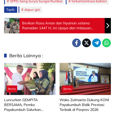
SPPG Sang Surya Sungai Rumbai
terkontaminasi bakteri
Topik:
dapur gizi
Berikan Rasa Aman dan Nyaman selama
Ramadan 1447 H, Ini Upaya dan Imbauan
Satpol PP Kota Sawahlunto
Berita Lainnya :
Berita
Berita
Luncurkan GEMPITA
Wako Zulmaeta Dukung KONI
BERSAMA, Pemko
Payakumbuh Bidik Prestasi
Payakumbuh Salurkan
Terbaik di Porprov 2026
Bantuan Budidaya Pangan