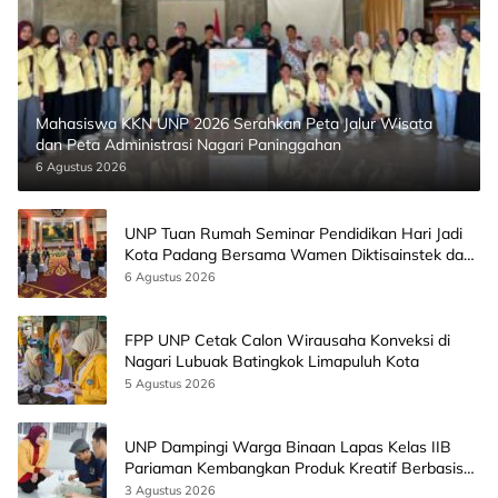
Mahasiswa KKN UNP 2026 Serahkan Peta Jalur Wisata
dan Peta Administrasi Nagari Paninggahan
6 Agustus 2026
UNP Tuan Rumah Seminar Pendidikan Hari Jadi
Kota Padang Bersama Wamen Diktisainstek dan
CEO EMGS Malaysia
6 Agustus 2026
FPP UNP Cetak Calon Wirausaha Konveksi di
Nagari Lubuak Batingkok Limapuluh Kota
5 Agustus 2026
UNP Dampingi Warga Binaan Lapas Kelas IIB
Pariaman Kembangkan Produk Kreatif Berbasis
AI
3 Agustus 2026