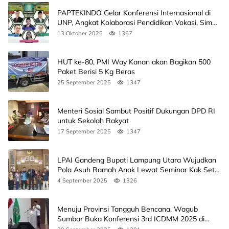
PAPTEKINDO Gelar Konferensi Internasional di
UNP, Angkat Kolaborasi Pendidikan Vokasi, Simak
Agendanya
13 Oktober 2025
1367
HUT ke-80, PMI Way Kanan akan Bagikan 500
Paket Berisi 5 Kg Beras
25 September 2025
1347
Menteri Sosial Sambut Positif Dukungan DPD RI
untuk Sekolah Rakyat
17 September 2025
1347
LPAI Gandeng Bupati Lampung Utara Wujudkan
Pola Asuh Ramah Anak Lewat Seminar Kak Seto,
Ini Jadwalnya
4 September 2025
1326
Menuju Provinsi Tangguh Bencana, Wagub
Sumbar Buka Konferensi 3rd ICDMM 2025 di
Unand