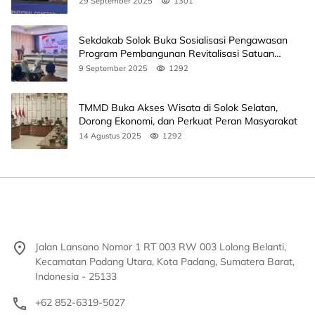
29 September 2025
1301
Sekdakab Solok Buka Sosialisasi Pengawasan
Program Pembangunan Revitalisasi Satuan
Pendidikan
9 September 2025
1292
TMMD Buka Akses Wisata di Solok Selatan,
Dorong Ekonomi, dan Perkuat Peran Masyarakat
14 Agustus 2025
1292
Jalan Lansano Nomor 1 RT 003 RW 003 Lolong Belanti,
Kecamatan Padang Utara, Kota Padang, Sumatera Barat,
Indonesia - 25133
+62 852-6319-5027