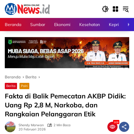
Langsung
ke
konten
Beranda
Sumbar
Ekonomi
Kesehatan
Kepri
Kri
Beranda
Berita
Berita
Polri
Fakta di Balik Pemecatan AKBP Didik:
Uang Rp 2,8 M, Narkoba, dan
Rangkaian Pelanggaran Etik
608
Shendy Marwan
2 Min Baca
20 Februari 2026