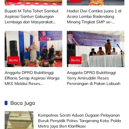
Bupati M Toha Tohet Sambut
Hadist Dwi Cantika Juara 1 di
Aspirasi Santun Gabungan
Acara Lomba Badendang
Lembaga dan Masyarakat
Minang Tingkat SMP se-
Muba Bersatu
Limapuluh Kota
Berita
Berita
Anggota DPRD Bukittinggi
Anggota DPRD Bukittinggi
Elfianis Serap Aspirasi Warga
Yerry Amiruddin Reses
MKS Melalui Reses
Perorangan di Pakan Labuah
Perorangan
Baca Juga
Kompolnas Soroti Aduan Dugaan Pelayanan
Buruk Penyidik Polres Tangerang Kota, Polda
Metro Jaya Beri Klarifikasi