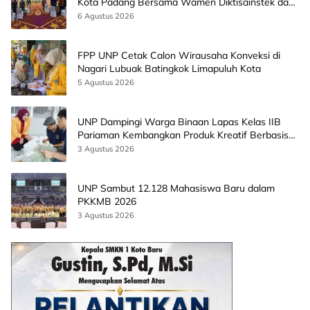
Kota Padang Bersama Wamen Diktisainstek dan
CEO EMGS Malaysia
6 Agustus 2026
FPP UNP Cetak Calon Wirausaha Konveksi di
Nagari Lubuak Batingkok Limapuluh Kota
5 Agustus 2026
UNP Dampingi Warga Binaan Lapas Kelas IIB
Pariaman Kembangkan Produk Kreatif Berbasis
AI
3 Agustus 2026
UNP Sambut 12.128 Mahasiswa Baru dalam
PKKMB 2026
3 Agustus 2026