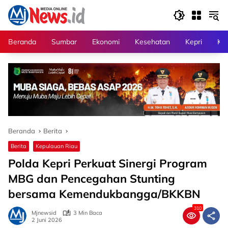
Langsung
ke
konten
Beranda
Sumbar
Ekonomi
Kesehatan
Kepri
Kri
Beranda
Berita
Berita
Kepulauan Riau
Polda Kepri Perkuat Sinergi Program
MBG dan Pencegahan Stunting
bersama Kemendukbangga/BKKBN
310
Mjnewsid
3 Min Baca
2 Juni 2026