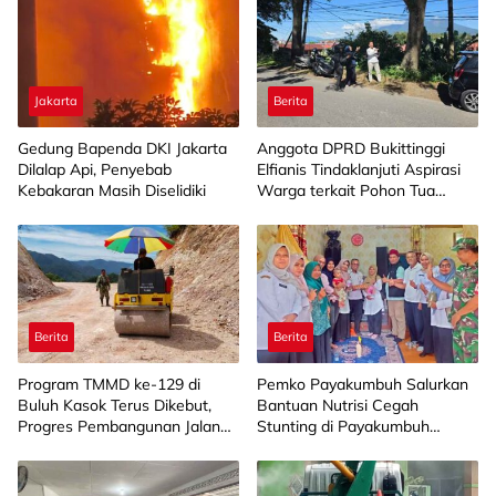
Jakarta
Berita
Gedung Bapenda DKI Jakarta
Anggota DPRD Bukittinggi
Dilalap Api, Penyebab
Elfianis Tindaklanjuti Aspirasi
Kebakaran Masih Diselidiki
Warga terkait Pohon Tua
Rawan Tumbang
Berita
Berita
Program TMMD ke-129 di
Pemko Payakumbuh Salurkan
Buluh Kasok Terus Dikebut,
Bantuan Nutrisi Cegah
Progres Pembangunan Jalan
Stunting di Payakumbuh
Capai 88 Persen
Selatan