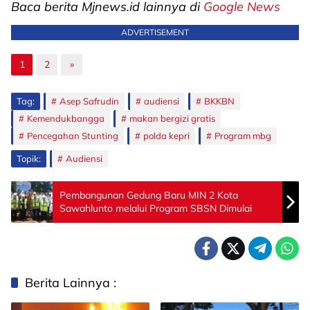
Baca berita Mjnews.id lainnya di
Google News
ADVERTISEMENT
1
2
»
Tag:
Asep Safrudin
audiensi
BKKBN
Kemendukbangga
makan bergizi gratis
Pencegahan Stunting
polda kepri
Program mbg
Topik:
Audiensi
Pembangunan Gedung Baru MIN 2 Kota
Sawahlunto melalui Program SBSN Dimulai
Berita Lainnya :