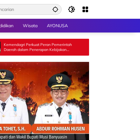
didikan
Wisata
AYONUSA
rkuat Peran Pemerintah
Wah! Munjirin Panen Padi di Cakung, 
Penerapan Kebijakan
Farming Bali Lestari Hasilkan 10 Ton 
an Transmigrasi