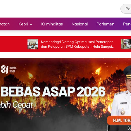
hatan
Kepri
Kriminalitas
Nasional
Parlemen
Pen
Kemendagri Dorong Optimalisasi Penerapan
Kemendagri Pe
dan Pelaporan SPM Kabupaten Hulu Sungai
Daerah dalam 
Selatan Tahun 2026
Penyelenggara