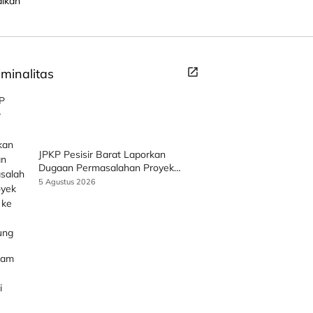
iminalitas
JPKP Pesisir Barat Laporkan
Dugaan Permasalahan Proyek
SPAM ke Kejati Lampung
5 Agustus 2026