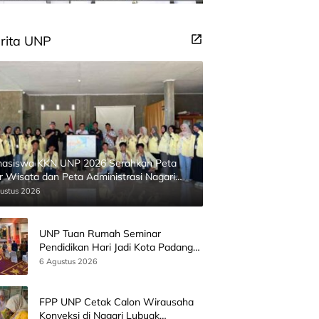
rita UNP
asiswa KKN UNP 2026 Serahkan Peta
ur Wisata dan Peta Administrasi Nagari
inggahan
ustus 2026
UNP Tuan Rumah Seminar
Pendidikan Hari Jadi Kota Padang
Bersama Wamen Diktisainstek dan
6 Agustus 2026
CEO EMGS Malaysia
FPP UNP Cetak Calon Wirausaha
Konveksi di Nagari Lubuak