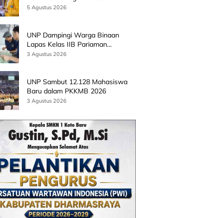
Batingkok Limapuluh Kota
5 Agustus 2026
UNP Dampingi Warga Binaan
Lapas Kelas IIB Pariaman
Kembangkan Produk Kreatif
3 Agustus 2026
Berbasis AI
UNP Sambut 12.128 Mahasiswa
Baru dalam PKKMB 2026
3 Agustus 2026