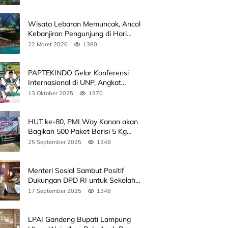
Wisata Lebaran Memuncak, Ancol
Kebanjiran Pengunjung di Hari
Kedua
22 Maret 2026
1380
PAPTEKINDO Gelar Konferensi
Internasional di UNP, Angkat
Kolaborasi Pendidikan Vokasi,
13 Oktober 2025
1370
Simak Agendanya
HUT ke-80, PMI Way Kanan akan
Bagikan 500 Paket Berisi 5 Kg
Beras
25 September 2025
1348
Menteri Sosial Sambut Positif
Dukungan DPD RI untuk Sekolah
Rakyat
17 September 2025
1348
LPAI Gandeng Bupati Lampung