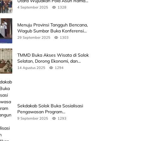
Utara Wujudkan Pola Asuh Ramah
Anak Lewat Seminar Kak Seto, Ini
4 September 2025
1328
Jadwalnya
Menuju Provinsi Tangguh Bencana,
Wagub Sumbar Buka Konferensi
3rd ICDMM 2025 di Unand
29 September 2025
1303
TMMD Buka Akses Wisata di Solok
Selatan, Dorong Ekonomi, dan
Perkuat Peran Masyarakat
14 Agustus 2025
1294
Sekdakab Solok Buka Sosialisasi
Pengawasan Program
Pembangunan Revitalisasi Satuan
9 September 2025
1293
Pendidikan