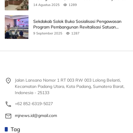
14 Agustus 2025
1289
Sekdakab Solok Buka Sosialisasi Pengawasan
Program Pembangunan Revitalisasi Satuan
Pendidikan
9 September 2025
1287
Jalan Lansano Nomor 1 RT 003 RW 003 Lolong Belanti,
Kecamatan Padang Utara, Kota Padang, Sumatera Barat,
Indonesia - 25133
+62 852-6319-5027
mjnews.id@gmail.com
Tag