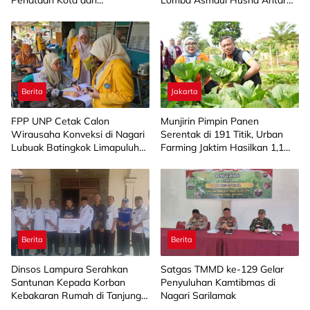
Pengelolaan Aset Barang Milik
SD/MI
Daerah
Berita
Jakarta
FPP UNP Cetak Calon
Munjirin Pimpin Panen
Wirausaha Konveksi di Nagari
Serentak di 191 Titik, Urban
Lubuak Batingkok Limapuluh
Farming Jaktim Hasilkan 1,1
Kota
Ton Jagung dan Sayuran
Berita
Berita
Dinsos Lampura Serahkan
Satgas TMMD ke-129 Gelar
Santunan Kepada Korban
Penyuluhan Kamtibmas di
Kebakaran Rumah di Tanjung
Nagari Sarilamak
Harapan