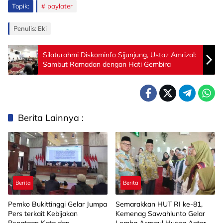
Topik:
paylater
Penulis: Eki
Silaturahmi Diskominfo Sijunjung, Ustaz Amrizal:
Sambut Ramadan dengan Hati Gembira
Berita Lainnya :
Berita
Berita
Pemko Bukittinggi Gelar Jumpa
Semarakkan HUT RI ke-81,
Pers terkait Kebijakan
Kemenag Sawahlunto Gelar
Penataan Kota dan
Lomba Asmaul Husna Antar