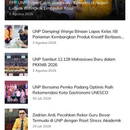
FPP UNP Cetak Calon Wirausaha Konveksi di Nagari
Lubuak Batingkok Limapuluh Kota
5 Agustus 2026
UNP Dampingi Warga Binaan Lapas Kelas IIB
Pariaman Kembangkan Produk Kreatif Berbasis
AI
3 Agustus 2026
UNP Sambut 12.128 Mahasiswa Baru dalam
PKKMB 2026
3 Agustus 2026
UNP Bersama Pemko Padang Optimis Raih
Rekomendasi Kota Gastronomi UNESCO
30 Juli 2026
Zadrian Ardi, Pecahkan Rekor Guru Besar
Termuda di UNP dengan Riset Stress Akademik
29 Juli 2026