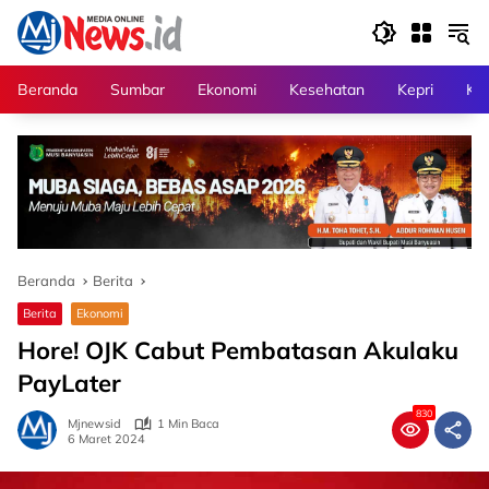
Langsung
ke
konten
Beranda
Sumbar
Ekonomi
Kesehatan
Kepri
Kri
Beranda
Berita
Berita
Ekonomi
Hore! OJK Cabut Pembatasan Akulaku
PayLater
830
Mjnewsid
1 Min Baca
6 Maret 2024