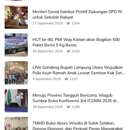
Menteri Sosial Sambut Positif Dukungan DPD RI
untuk Sekolah Rakyat
17 September 2025
1344
HUT ke-80, PMI Way Kanan akan Bagikan 500
Paket Berisi 5 Kg Beras
25 September 2025
1342
LPAI Gandeng Bupati Lampung Utara Wujudkan
Pola Asuh Ramah Anak Lewat Seminar Kak Seto,
Ini Jadwalnya
4 September 2025
1321
Menuju Provinsi Tangguh Bencana, Wagub
Sumbar Buka Konferensi 3rd ICDMM 2025 di
Unand
29 September 2025
1296
TMMD Buka Akses Wisata di Solok Selatan,
Dorong Ekonomi, dan Perkuat Peran Masyarakat