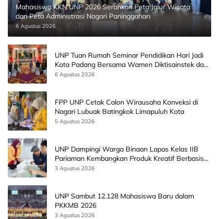
Mahasiswa KKN UNP 2026 Serahkan Peta Jalur Wisata
dan Peta Administrasi Nagari Paninggahan
6 Agustus 2026
UNP Tuan Rumah Seminar Pendidikan Hari Jadi
Kota Padang Bersama Wamen Diktisainstek dan
CEO EMGS Malaysia
6 Agustus 2026
FPP UNP Cetak Calon Wirausaha Konveksi di
Nagari Lubuak Batingkok Limapuluh Kota
5 Agustus 2026
UNP Dampingi Warga Binaan Lapas Kelas IIB
Pariaman Kembangkan Produk Kreatif Berbasis
AI
3 Agustus 2026
UNP Sambut 12.128 Mahasiswa Baru dalam
PKKMB 2026
3 Agustus 2026