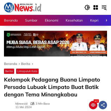
Langsung
ke
konten
Beranda
Sumbar
Ekonomi
Kesehatan
Kepri
Kri
Beranda
Berita
Berita
Limapuluh Kota
Kelompok Pedagang Buana Limpato
Persada Lubuak Limpato Buat Batik
dengan Tema Minangkabau
907
Mjnewsid
3 Min Baca
11 Mei 2024