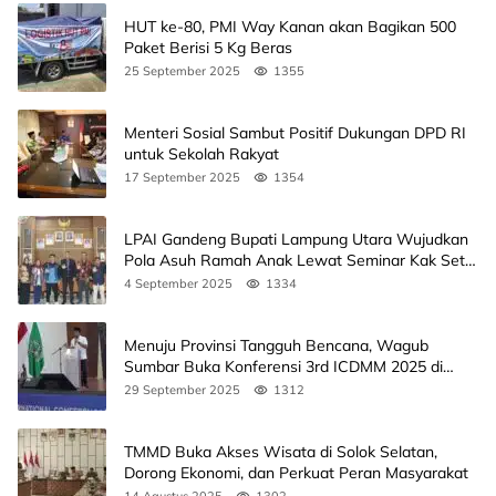
HUT ke-80, PMI Way Kanan akan Bagikan 500
Paket Berisi 5 Kg Beras
25 September 2025
1355
Menteri Sosial Sambut Positif Dukungan DPD RI
untuk Sekolah Rakyat
17 September 2025
1354
LPAI Gandeng Bupati Lampung Utara Wujudkan
Pola Asuh Ramah Anak Lewat Seminar Kak Seto,
Ini Jadwalnya
4 September 2025
1334
Menuju Provinsi Tangguh Bencana, Wagub
Sumbar Buka Konferensi 3rd ICDMM 2025 di
Unand
29 September 2025
1312
TMMD Buka Akses Wisata di Solok Selatan,
Dorong Ekonomi, dan Perkuat Peran Masyarakat
14 Agustus 2025
1302