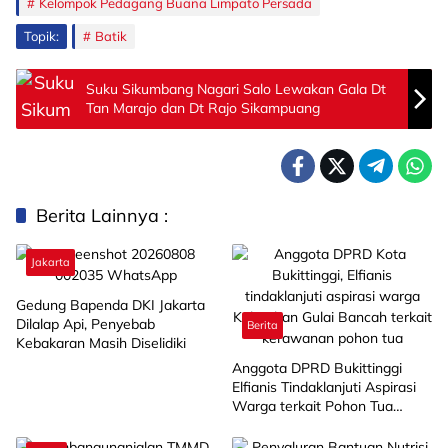
Kelompok Pedagang Buana Limpato Persada
Topik:
Batik
Suku Sikumbang Nagari Salo Lewakan Gala Dt
Tan Marajo dan Dt Rajo Sikampuang
Berita Lainnya :
Jakarta
Gedung Bapenda DKI Jakarta
Dilalap Api, Penyebab
Berita
Kebakaran Masih Diselidiki
Anggota DPRD Bukittinggi
Elfianis Tindaklanjuti Aspirasi
Warga terkait Pohon Tua
Rawan Tumbang