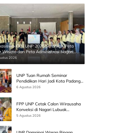
asiswa KKN UNP 2026 Serahkan Peta
ur Wisata dan Peta Administrasi Nagari
inggahan
ustus 2026
UNP Tuan Rumah Seminar
Pendidikan Hari Jadi Kota Padang
Bersama Wamen Diktisainstek dan
6 Agustus 2026
CEO EMGS Malaysia
FPP UNP Cetak Calon Wirausaha
Konveksi di Nagari Lubuak
Batingkok Limapuluh Kota
5 Agustus 2026
UNP Dampingi Warga Binaan