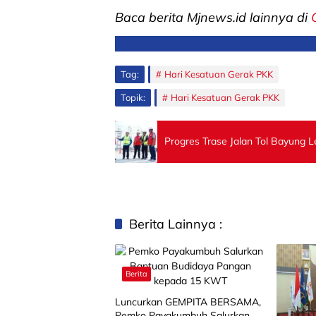
Baca berita Mjnews.id lainnya di
Tag:
Hari Kesatuan Gerak PKK
Topik:
Hari Kesatuan Gerak PKK
Progres Trase Jalan Tol Bayung 
Berita Lainnya :
Berita
Luncurkan GEMPITA BERSAMA,
Pemko Payakumbuh Salurkan