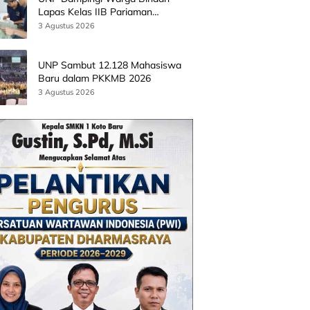
Lapas Kelas IIB Pariaman
Kembangkan Produk Kreatif
3 Agustus 2026
Berbasis AI
UNP Sambut 12.128 Mahasiswa
Baru dalam PKKMB 2026
3 Agustus 2026