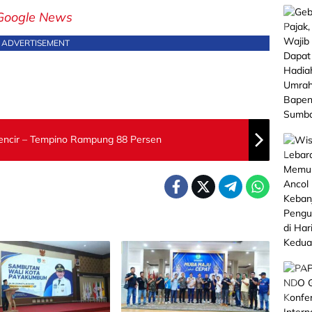
Google News
ADVERTISEMENT
Lencir – Tempino Rampung 88 Persen