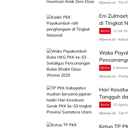
Mjnews.id – Tim 
Eni Zulmaet
di Tingkat 
Berita
11 Juli 2
Mjnews.id – Ketu
Wako Payak
Pencananga
Berita
9 Desemb
Mjnews.id – Peri
Hari Kesatu
Tangguh da
Berita
12 Agust
Mjnews.id – Tim 
Ketua TP PK