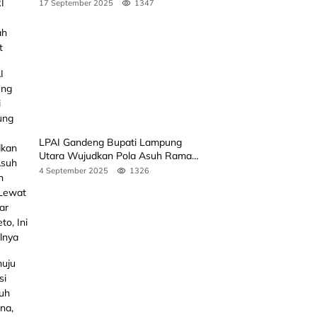
Rakyat
17 September 2025
1347
LPAI Gandeng Bupati Lampung
Utara Wujudkan Pola Asuh Ramah
Anak Lewat Seminar Kak Seto, Ini
4 September 2025
1326
Jadwalnya