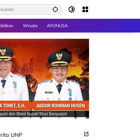
didikan
Wisata
AYONUSA
rita UNP