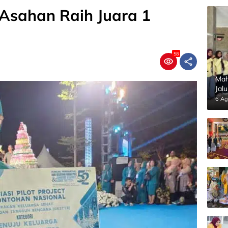
Asahan Raih Juara 1
58
Mah
Jal
Pan
6 Ag