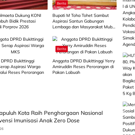
Berita
lmaeta Dukung KONI
Bupati M Toha Tohet Sambut
buh Bidik Prestasi
Aspirasi Santun Gabungan
di Porprov 2026
Lembaga dan Masyarakat Muba
Bersatu
Berita
 DPRD Bukittinggi
Anggota DPRD Bukittinggi Yerry
 Serap Aspirasi Warga
Amiruddin Reses Perorangan di
alui Reses Perorangan
Pakan Labuah
apuluh Kota Raih Penghargaan Nasional
ervensi Imunisasi Anak Zero Dose
026