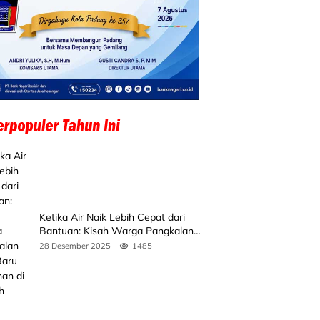
Ketika Air Naik Lebih Cepat dari
Bantuan: Kisah Warga Pangkalan
Koto Baru Bertahan di Tengah
28 Desember 2025
1485
Banjir