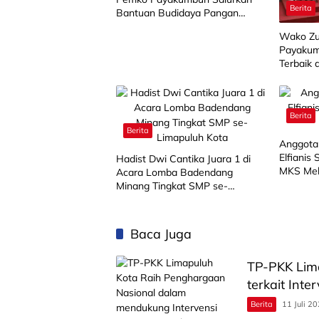
Berita
Bantuan Budidaya Pangan
kepada 15 KWT
Wako Zu
Payakum
Terbaik 
Berita
Berita
Anggota
Elfianis
Hadist Dwi Cantika Juara 1 di
MKS Mel
Acara Lomba Badendang
Minang Tingkat SMP se-
Limapuluh Kota
Baca Juga
TP-PKK Lim
terkait Int
Berita
11 Juli 2