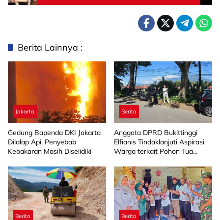
Berita Lainnya :
Jakarta
Berita
Gedung Bapenda DKI Jakarta
Anggota DPRD Bukittinggi
Dilalap Api, Penyebab
Elfianis Tindaklanjuti Aspirasi
Kebakaran Masih Diselidiki
Warga terkait Pohon Tua
Rawan Tumbang
Berita
Berita