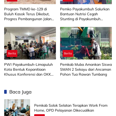
Program TMMD ke-129 di
Pemko Payakumbuh Salurkan
Buluh Kasok Terus Dikebut,
Bantuan Nutrisi Cegah
Progres Pembangunan Jalan
Stunting di Payakumbuh
Capai 88 Persen
Selatan
Berita
Berita
PWI Payakumbuh-Limapuluh
Pemkab Muba Amankan Siswa
Kota Bentuk Kepanitiaan
SMAN 2 Sekayu dari Ancaman
Khusus Konferensi dan OKK
Pohon Tua Rawan Tumbang
2026
Baca Juga
Pemkab Solok Selatan Terapkan Work From
Home, OPD Pelayanan Dikecualikan