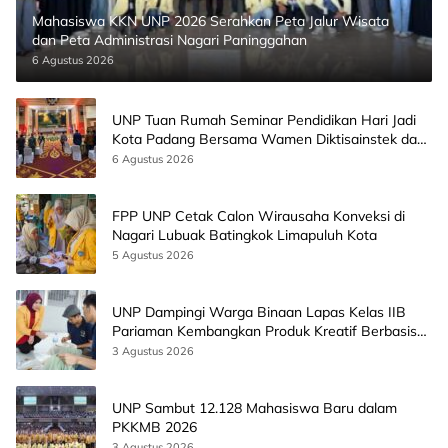
Mahasiswa KKN UNP 2026 Serahkan Peta Jalur Wisata
dan Peta Administrasi Nagari Paninggahan
6 Agustus 2026
UNP Tuan Rumah Seminar Pendidikan Hari Jadi
Kota Padang Bersama Wamen Diktisainstek dan
CEO EMGS Malaysia
6 Agustus 2026
FPP UNP Cetak Calon Wirausaha Konveksi di
Nagari Lubuak Batingkok Limapuluh Kota
5 Agustus 2026
UNP Dampingi Warga Binaan Lapas Kelas IIB
Pariaman Kembangkan Produk Kreatif Berbasis
AI
3 Agustus 2026
UNP Sambut 12.128 Mahasiswa Baru dalam
PKKMB 2026
3 Agustus 2026