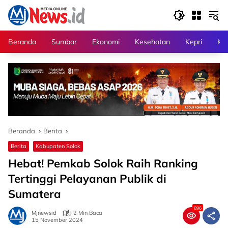
Langsung
ke
konten
Beranda
Sumbar
Ekonomi
Kesehatan
Kepri
Kri
Beranda
Berita
Berita
Kabupaten Solok
Hebat! Pemkab Solok Raih Ranking
Tertinggi Pelayanan Publik di
Sumatera
896
Mjnewsid
2 Min Baca
15 November 2024