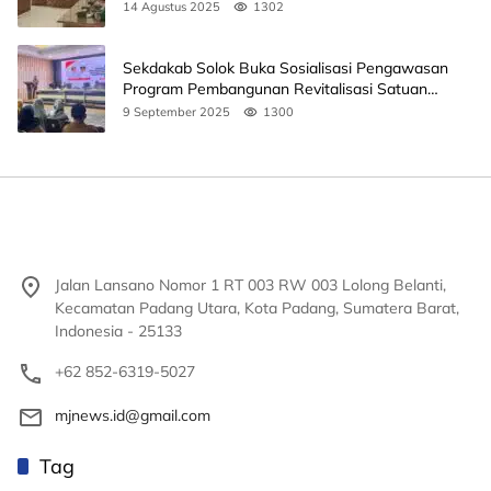
14 Agustus 2025
1302
Sekdakab Solok Buka Sosialisasi Pengawasan
Program Pembangunan Revitalisasi Satuan
Pendidikan
9 September 2025
1300
Jalan Lansano Nomor 1 RT 003 RW 003 Lolong Belanti,
Kecamatan Padang Utara, Kota Padang, Sumatera Barat,
Indonesia - 25133
+62 852-6319-5027
mjnews.id@gmail.com
Tag