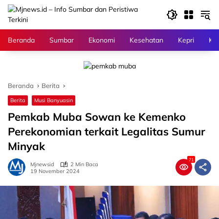
Langsung
ke
konten
Beranda
Sumbar
Ekonomi
Kesehatan
Kepri
Kri
Beranda
Berita
Berita
Musi Banyuasin
Pemkab Muba Sowan ke Kemenko
Perekonomian terkait Legalitas Sumur
Minyak
71
Mjnewsid
2 Min Baca
19 November 2024