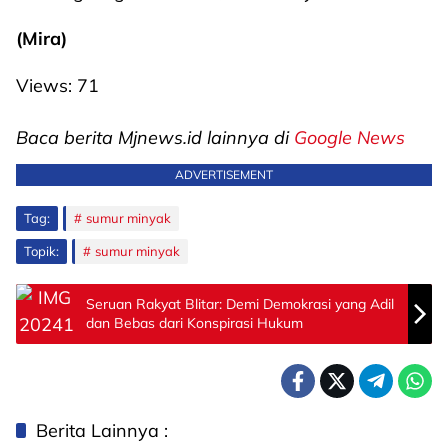
(Mira)
Views:
71
Baca berita Mjnews.id lainnya di
Google News
ADVERTISEMENT
Tag:
sumur minyak
Topik:
sumur minyak
Seruan Rakyat Blitar: Demi Demokrasi yang Adil
dan Bebas dari Konspirasi Hukum
Berita Lainnya :