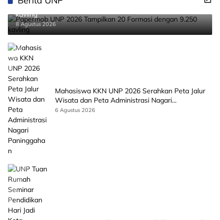
Berita UNP
Papermob UNP 2026 Tampilkan 20 Formasi dengan 9.250
kavling
8 Agustus 2026
Mahasiswa KKN UNP 2026 Serahkan Peta Jalur
Wisata dan Peta Administrasi Nagari
Paninggahan
6 Agustus 2026