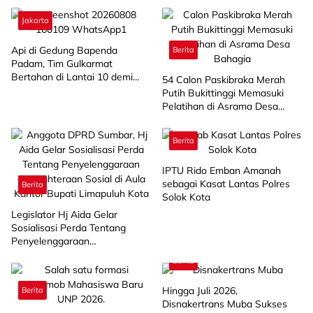
Jakarta
Api di Gedung Bapenda
Berita
Padam, Tim Gulkarmat
Bertahan di Lantai 10 demi
‎54 Calon Paskibraka Merah
Pastikan Tidak Ada
Putih Bukittinggi Memasuki
Perambatan
Pelatihan di Asrama Desa
Bahagia
Berita
IPTU Rido Emban Amanah
sebagai Kasat Lantas Polres
Berita
Solok Kota
Legislator Hj Aida Gelar
Sosialisasi Perda Tentang
Penyelenggaraan
Kesejahteraan Sosial di
Berita
Limapuluh Kota
Hingga Juli 2026,
Berita
Disnakertrans Muba Sukses