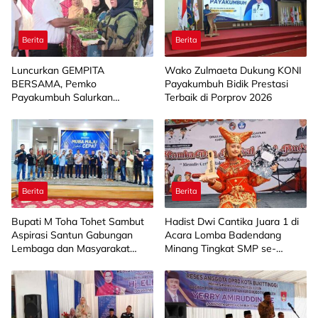
Berita
Berita
Luncurkan GEMPITA
Wako Zulmaeta Dukung KONI
BERSAMA, Pemko
Payakumbuh Bidik Prestasi
Payakumbuh Salurkan
Terbaik di Porprov 2026
Bantuan Budidaya Pangan
kepada 15 KWT
Berita
Berita
Bupati M Toha Tohet Sambut
Hadist Dwi Cantika Juara 1 di
Aspirasi Santun Gabungan
Acara Lomba Badendang
Lembaga dan Masyarakat
Minang Tingkat SMP se-
Muba Bersatu
Limapuluh Kota