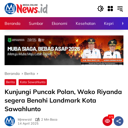
Langsung
ke
konten
Beranda
Sumbar
Ekonomi
Kesehatan
Kepri
Kri
Beranda
Berita
Berita
Kota Sawahlunto
Kunjungi Puncak Polan, Wako Riyanda
segera Benahi Landmark Kota
Sawahlunto
475
Mjnewsid
2 Min Baca
14 April 2025