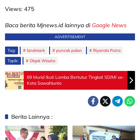
Views:
475
Baca berita Mjnews.id lainnya di
Google News
ADVERTISEMENT
Tag:
landmark
puncak polan
Riyanda Putra
Topik:
Objek Wisata
69 Murid Ikuti Lomba Bertutur Tingkat SD/MI se-
Kota Sawahlunto
Berita Lainnya :