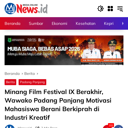
Langsung
ke
konten
Beranda
Sumbar
Ekonomi
Kesehatan
Kepri
Kri
Beranda
Berita
Berita
Padang Panjang
Minang Film Festival IX Berakhir,
Wawako Padang Panjang Motivasi
Mahasiswa Berani Berkiprah di
Industri Kreatif
331