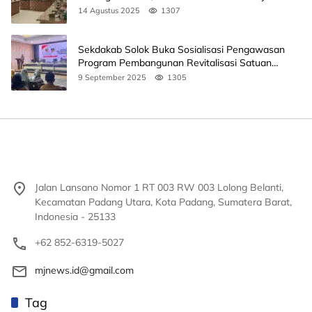
14 Agustus 2025
1307
Sekdakab Solok Buka Sosialisasi Pengawasan
Program Pembangunan Revitalisasi Satuan
Pendidikan
9 September 2025
1305
Jalan Lansano Nomor 1 RT 003 RW 003 Lolong Belanti,
Kecamatan Padang Utara, Kota Padang, Sumatera Barat,
Indonesia - 25133
+62 852-6319-5027
mjnews.id@gmail.com
Tag