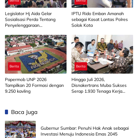
Berita
Berita
Legislator Hj Aida Gelar
IPTU Rido Emban Amanah
Sosialisasi Perda Tentang
sebagai Kasat Lantas Polres
Penyelenggaraan
Solok Kota
Kesejahteraan Sosial di
Limapuluh Kota
Berita
Berita
Papermob UNP 2026
Hingga Juli 2026,
Tampilkan 20 Formasi dengan
Disnakertrans Muba Sukses
9.250 kavling
Serap 1.930 Tenaga Kerja
Lokal
Baca Juga
Gubernur Sumbar: Penuhi Hak Anak sebagai
Investasi Menuju Indonesia Emas 2045