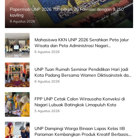
Papermob UNP 2026 Tampilkan 20 Formasi dengan 9.250
kavling
8 Agustus 2026
Mahasiswa KKN UNP 2026 Serahkan Peta Jalur
Wisata dan Peta Administrasi Nagari
Paninggahan
6 Agustus 2026
UNP Tuan Rumah Seminar Pendidikan Hari Jadi
Kota Padang Bersama Wamen Diktisainstek dan
CEO EMGS Malaysia
6 Agustus 2026
FPP UNP Cetak Calon Wirausaha Konveksi di
Nagari Lubuak Batingkok Limapuluh Kota
5 Agustus 2026
UNP Dampingi Warga Binaan Lapas Kelas IIB
Pariaman Kembangkan Produk Kreatif Berbasis