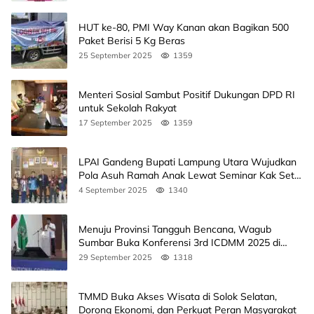
HUT ke-80, PMI Way Kanan akan Bagikan 500
Paket Berisi 5 Kg Beras
25 September 2025
1359
Menteri Sosial Sambut Positif Dukungan DPD RI
untuk Sekolah Rakyat
17 September 2025
1359
LPAI Gandeng Bupati Lampung Utara Wujudkan
Pola Asuh Ramah Anak Lewat Seminar Kak Seto,
Ini Jadwalnya
4 September 2025
1340
Menuju Provinsi Tangguh Bencana, Wagub
Sumbar Buka Konferensi 3rd ICDMM 2025 di
Unand
29 September 2025
1318
TMMD Buka Akses Wisata di Solok Selatan,
Dorong Ekonomi, dan Perkuat Peran Masyarakat