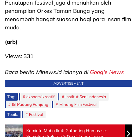
Penutupan festival juga dimeriahkan oleh
penampilan Orkes Taman Bunga yang
menambah hangat suasana bagi para insan film
muda.
(arb)
Views:
331
Baca berita Mjnews.id lainnya di
Google News
ADVERTISEMENT
Tag:
ekonomi kreatif
Institut Seni Indonesia
ISI Padang Panjang
Minang Film Festival
Topik:
Festival
Kominfo Muba Ikuti Gathering Humas se-
Sumatera Selatan 2025 di Lubuklinggau