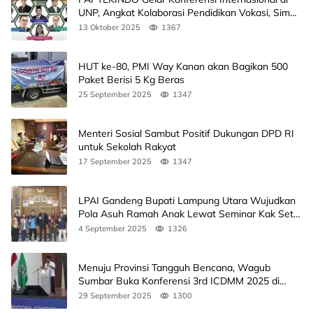
UNP, Angkat Kolaborasi Pendidikan Vokasi, Simak
Agendanya
13 Oktober 2025
1367
HUT ke-80, PMI Way Kanan akan Bagikan 500
Paket Berisi 5 Kg Beras
25 September 2025
1347
Menteri Sosial Sambut Positif Dukungan DPD RI
untuk Sekolah Rakyat
17 September 2025
1347
LPAI Gandeng Bupati Lampung Utara Wujudkan
Pola Asuh Ramah Anak Lewat Seminar Kak Seto,
Ini Jadwalnya
4 September 2025
1326
Menuju Provinsi Tangguh Bencana, Wagub
Sumbar Buka Konferensi 3rd ICDMM 2025 di
Unand
29 September 2025
1300