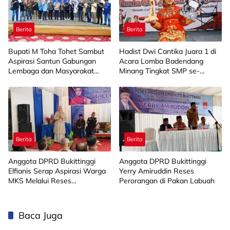
Berita
Berita
Bupati M Toha Tohet Sambut
Hadist Dwi Cantika Juara 1 di
Aspirasi Santun Gabungan
Acara Lomba Badendang
Lembaga dan Masyarakat
Minang Tingkat SMP se-
Muba Bersatu
Limapuluh Kota
Berita
Berita
Anggota DPRD Bukittinggi
Anggota DPRD Bukittinggi
Elfianis Serap Aspirasi Warga
Yerry Amiruddin Reses
MKS Melalui Reses
Perorangan di Pakan Labuah
Perorangan
Baca Juga