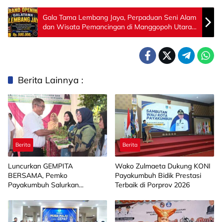
Gala Tama Lembang Jaya, Perpaduan Seni Alam
dan Wisata Pemancingan di Manggopoh Utara
Agam
Berita Lainnya :
Berita
Berita
Luncurkan GEMPITA
Wako Zulmaeta Dukung KONI
BERSAMA, Pemko
Payakumbuh Bidik Prestasi
Payakumbuh Salurkan
Terbaik di Porprov 2026
Bantuan Budidaya Pangan
kepada 15 KWT