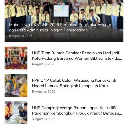
Mahasiswa KKN UNP 2026 Serahkan Peta Jalur Wisata
dan Peta Administrasi Nagari Paninggahan
6 Agustus 2026
UNP Tuan Rumah Seminar Pendidikan Hari Jadi
Kota Padang Bersama Wamen Diktisainstek dan
CEO EMGS Malaysia
6 Agustus 2026
FPP UNP Cetak Calon Wirausaha Konveksi di
Nagari Lubuak Batingkok Limapuluh Kota
5 Agustus 2026
UNP Dampingi Warga Binaan Lapas Kelas IIB
Pariaman Kembangkan Produk Kreatif Berbasis
AI
3 Agustus 2026