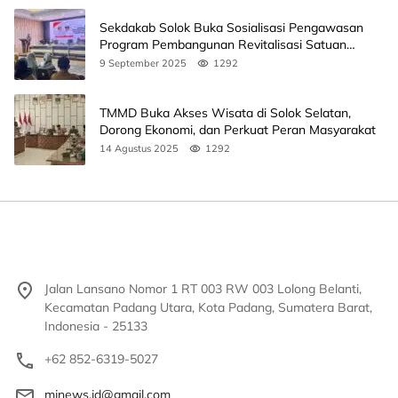
Sekdakab Solok Buka Sosialisasi Pengawasan
Program Pembangunan Revitalisasi Satuan
Pendidikan
9 September 2025
1292
TMMD Buka Akses Wisata di Solok Selatan,
Dorong Ekonomi, dan Perkuat Peran Masyarakat
14 Agustus 2025
1292
Jalan Lansano Nomor 1 RT 003 RW 003 Lolong Belanti,
Kecamatan Padang Utara, Kota Padang, Sumatera Barat,
Indonesia - 25133
+62 852-6319-5027
mjnews.id@gmail.com