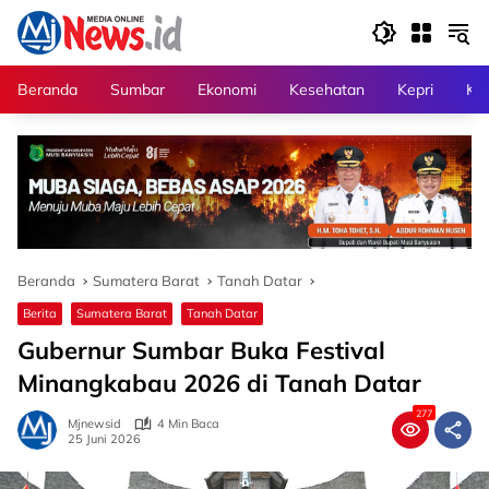
Langsung
ke
konten
Beranda
Sumbar
Ekonomi
Kesehatan
Kepri
Kri
Beranda
Sumatera Barat
Tanah Datar
Berita
Sumatera Barat
Tanah Datar
Gubernur Sumbar Buka Festival
Minangkabau 2026 di Tanah Datar
277
Mjnewsid
4 Min Baca
25 Juni 2026