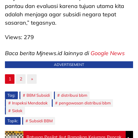
pantau dan evaluasi karena tujuan utama kita
adalah menjaga agar subsidi negara tepat
sasaran,” tegasnya.
Views:
279
Baca berita Mjnews.id lainnya di
Google News
ADVERTISEMENT
1
2
»
Tag:
BBM Subsidi
distribusi bbm
Inspeksi Mendadak
pengawasan distribusi bbm
Sidak
Topik:
Subsidi BBM
Ratusan Pesilat Ikut Ramaikan Kejurnas Pencak