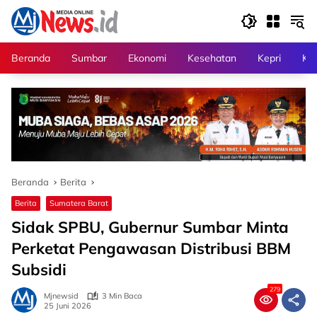
Langsung
ke
konten
Beranda
Sumbar
Ekonomi
Kesehatan
Kepri
Kri
Beranda
Berita
Berita
Sumatera Barat
Sidak SPBU, Gubernur Sumbar Minta
Perketat Pengawasan Distribusi BBM
Subsidi
279
Mjnewsid
3 Min Baca
25 Juni 2026