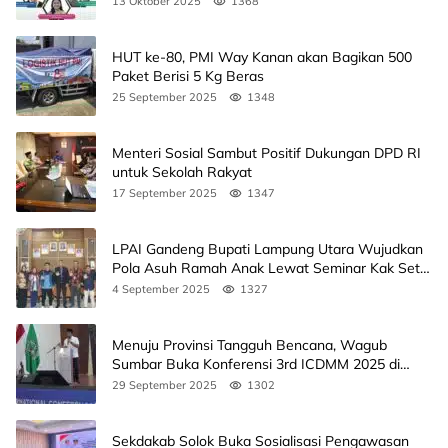
13 Oktober 2025
1368
HUT ke-80, PMI Way Kanan akan Bagikan 500
Paket Berisi 5 Kg Beras
25 September 2025
1348
Menteri Sosial Sambut Positif Dukungan DPD RI
untuk Sekolah Rakyat
17 September 2025
1347
LPAI Gandeng Bupati Lampung Utara Wujudkan
Pola Asuh Ramah Anak Lewat Seminar Kak Seto,
Ini Jadwalnya
4 September 2025
1327
Menuju Provinsi Tangguh Bencana, Wagub
Sumbar Buka Konferensi 3rd ICDMM 2025 di
Unand
29 September 2025
1302
Sekdakab Solok Buka Sosialisasi Pengawasan