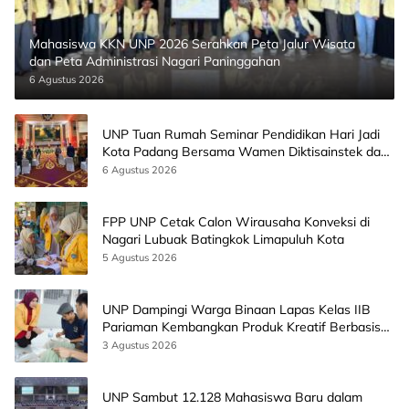
Mahasiswa KKN UNP 2026 Serahkan Peta Jalur Wisata
dan Peta Administrasi Nagari Paninggahan
6 Agustus 2026
UNP Tuan Rumah Seminar Pendidikan Hari Jadi
Kota Padang Bersama Wamen Diktisainstek dan
CEO EMGS Malaysia
6 Agustus 2026
FPP UNP Cetak Calon Wirausaha Konveksi di
Nagari Lubuak Batingkok Limapuluh Kota
5 Agustus 2026
UNP Dampingi Warga Binaan Lapas Kelas IIB
Pariaman Kembangkan Produk Kreatif Berbasis
AI
3 Agustus 2026
UNP Sambut 12.128 Mahasiswa Baru dalam