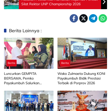
Silat Rektor UNP Championship 2026
Berita Lainnya :
Berita
Berita
Luncurkan GEMPITA
Wako Zulmaeta Dukung KONI
BERSAMA, Pemko
Payakumbuh Bidik Prestasi
Payakumbuh Salurkan
Terbaik di Porprov 2026
Bantuan Budidaya Pangan
kepada 15 KWT