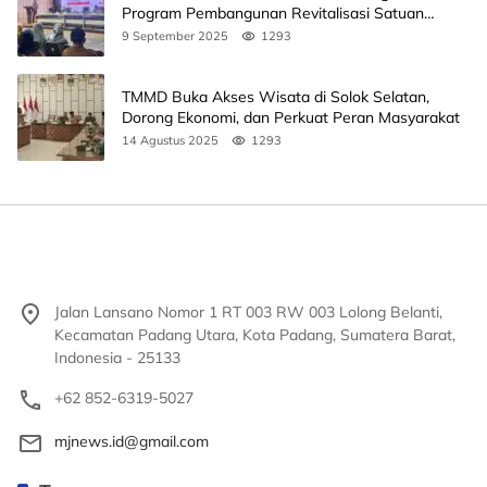
Program Pembangunan Revitalisasi Satuan
Pendidikan
9 September 2025
1293
TMMD Buka Akses Wisata di Solok Selatan,
Dorong Ekonomi, dan Perkuat Peran Masyarakat
14 Agustus 2025
1293
Jalan Lansano Nomor 1 RT 003 RW 003 Lolong Belanti,
Kecamatan Padang Utara, Kota Padang, Sumatera Barat,
Indonesia - 25133
+62 852-6319-5027
mjnews.id@gmail.com