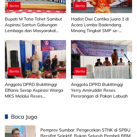
Berita
Berita
Bupati M Toha Tohet Sambut
Hadist Dwi Cantika Juara 1 di
Aspirasi Santun Gabungan
Acara Lomba Badendang
Lembaga dan Masyarakat
Minang Tingkat SMP se-
Muba Bersatu
Limapuluh Kota
Berita
Berita
Anggota DPRD Bukittinggi
Anggota DPRD Bukittinggi
Elfianis Serap Aspirasi Warga
Yerry Amiruddin Reses
MKS Melalui Reses
Perorangan di Pakan Labuah
Perorangan
Baca Juga
Pemprov Sumbar: Pengecekan STNK di SPBU
Bersifat Selektif, Bukan Seluruh Pembeli BBM