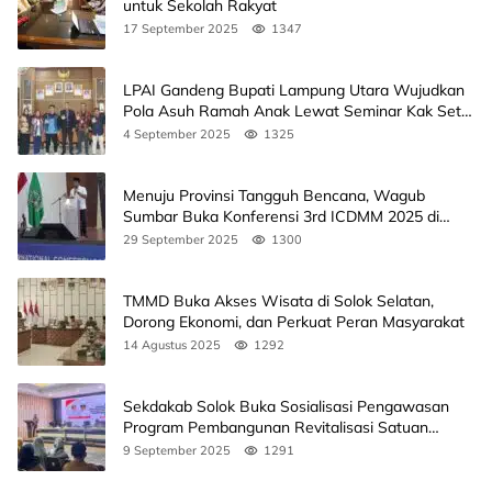
untuk Sekolah Rakyat
17 September 2025
1347
LPAI Gandeng Bupati Lampung Utara Wujudkan
Pola Asuh Ramah Anak Lewat Seminar Kak Seto,
Ini Jadwalnya
4 September 2025
1325
Menuju Provinsi Tangguh Bencana, Wagub
Sumbar Buka Konferensi 3rd ICDMM 2025 di
Unand
29 September 2025
1300
TMMD Buka Akses Wisata di Solok Selatan,
Dorong Ekonomi, dan Perkuat Peran Masyarakat
14 Agustus 2025
1292
Sekdakab Solok Buka Sosialisasi Pengawasan
Program Pembangunan Revitalisasi Satuan
Pendidikan
9 September 2025
1291