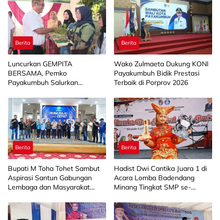
Berita
Berita
Luncurkan GEMPITA
Wako Zulmaeta Dukung KONI
BERSAMA, Pemko
Payakumbuh Bidik Prestasi
Payakumbuh Salurkan
Terbaik di Porprov 2026
Bantuan Budidaya Pangan
kepada 15 KWT
Berita
Berita
Bupati M Toha Tohet Sambut
Hadist Dwi Cantika Juara 1 di
Aspirasi Santun Gabungan
Acara Lomba Badendang
Lembaga dan Masyarakat
Minang Tingkat SMP se-
Muba Bersatu
Limapuluh Kota