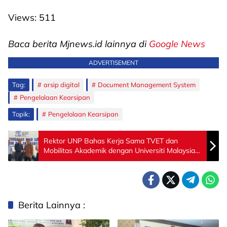
Views:
511
Baca berita Mjnews.id lainnya di
Google News
ADVERTISEMENT
Tag:
arsip digital
Document Management System
Pengelolaan Kearsipan
Topik:
Pengelolaan Kearsipan
Rektor UNP Bahas Kerja Sama TVET dan
Mobilitas Akademik dengan Universiti Malaysia
Perlis
Berita Lainnya :