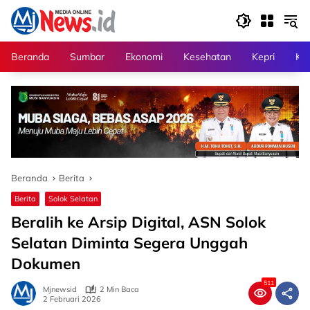
Langsung
ke
konten
Beranda
Sumbar
Ekonomi
Kesehatan
Kepri
Kri
Beranda
Berita
Berita
Solok Selatan
Beralih ke Arsip Digital, ASN Solok
Selatan Diminta Segera Unggah
Dokumen
511
Mjnewsid
2 Min Baca
2 Februari 2026