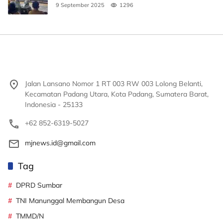
Pendidikan
9 September 2025
1296
Jalan Lansano Nomor 1 RT 003 RW 003 Lolong Belanti,
Kecamatan Padang Utara, Kota Padang, Sumatera Barat,
Indonesia - 25133
+62 852-6319-5027
mjnews.id@gmail.com
Tag
DPRD Sumbar
TNI Manunggal Membangun Desa
TMMD/N