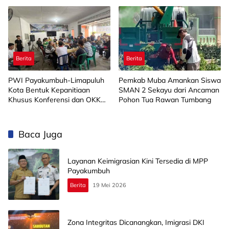
Capai 88 Persen
Selatan
Berita
Berita
PWI Payakumbuh-Limapuluh
Pemkab Muba Amankan Siswa
Kota Bentuk Kepanitiaan
SMAN 2 Sekayu dari Ancaman
Khusus Konferensi dan OKK
Pohon Tua Rawan Tumbang
2026
Baca Juga
Layanan Keimigrasian Kini Tersedia di MPP
Payakumbuh
Berita
19 Mei 2026
Zona Integritas Dicanangkan, Imigrasi DKI