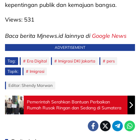
kepentingan publik dan kemajuan bangsa.
Views:
531
Baca berita Mjnews.id lainnya di
Google News
ADVERTISEMENT
Tag:
Era Digital
Imigrasi DKI Jakarta
pers
Topik:
Imigrasi
Editor: Shendy Marwan
Pemerintah Serahkan Bantuan Perbaikan
Rumah Rusak Ringan dan Sedang di Sumatera