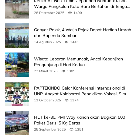
Ketika Air Naik Lebih Cepat dari Bantuan: Kisah
Warga Pangkalan Koto Baru Bertahan di Tengah
Banjir
28 Desember 2025
1490
Gebyar Pajak, 4 Wajib Pajak Dapat Hadiah Umrah
dari Bapenda Sumbar
14 Agustus 2025
1446
Wisata Lebaran Memuncak, Ancol Kebanjiran
Pengunjung di Hari Kedua
22 Maret 2026
1385
PAPTEKINDO Gelar Konferensi Internasional di
UNP, Angkat Kolaborasi Pendidikan Vokasi, Simak
Agendanya
13 Oktober 2025
1374
HUT ke-80, PMI Way Kanan akan Bagikan 500
Paket Berisi 5 Kg Beras
25 September 2025
1351