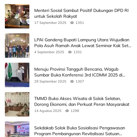
Menteri Sosial Sambut Positif Dukungan DPD RI
untuk Sekolah Rakyat
17 September 2025
1351
LPAI Gandeng Bupati Lampung Utara Wujudkan
Pola Asuh Ramah Anak Lewat Seminar Kak Seto,
Ini Jadwalnya
4 September 2025
1331
Menuju Provinsi Tangguh Bencana, Wagub
Sumbar Buka Konferensi 3rd ICDMM 2025 di
Unand
29 September 2025
1307
TMMD Buka Akses Wisata di Solok Selatan,
Dorong Ekonomi, dan Perkuat Peran Masyarakat
14 Agustus 2025
1298
Sekdakab Solok Buka Sosialisasi Pengawasan
Program Pembangunan Revitalisasi Satuan