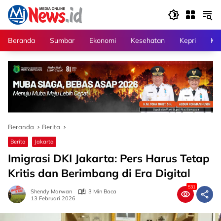
Langsung
ke
konten
Beranda
Sumbar
Ekonomi
Kesehatan
Kepri
Kri
Beranda
Berita
Berita
Jakarta
Imigrasi DKI Jakarta: Pers Harus Tetap
Kritis dan Berimbang di Era Digital
531
Shendy Marwan
3 Min Baca
13 Februari 2026