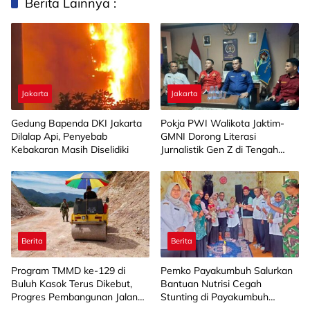
Berita Lainnya :
Jakarta
Jakarta
Gedung Bapenda DKI Jakarta
Pokja PWI Walikota Jaktim-
Dilalap Api, Penyebab
GMNI Dorong Literasi
Kebakaran Masih Diselidiki
Jurnalistik Gen Z di Tengah
Derasnya Arus Informasi
Berita
Berita
Program TMMD ke-129 di
Pemko Payakumbuh Salurkan
Buluh Kasok Terus Dikebut,
Bantuan Nutrisi Cegah
Progres Pembangunan Jalan
Stunting di Payakumbuh