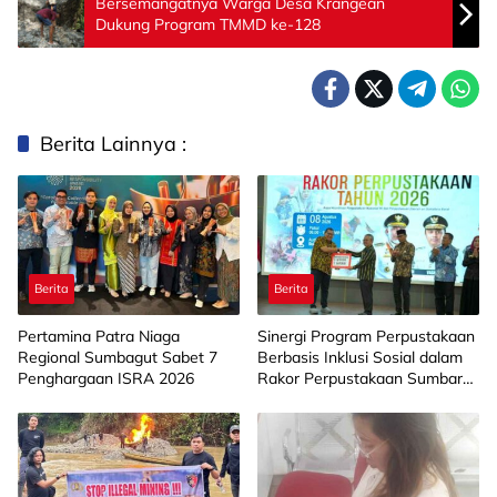
Bersemangatnya Warga Desa Krangean
Dukung Program TMMD ke-128
Berita Lainnya :
Berita
Berita
Pertamina Patra Niaga
Sinergi Program Perpustakaan
Regional Sumbagut Sabet 7
Berbasis Inklusi Sosial dalam
Penghargaan ISRA 2026
Rakor Perpustakaan Sumbar
2026