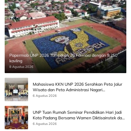
Papermob UNP 2026 Tampilkan 20 Formasi dengan 9.250
kavling
8 Agustus 2026
Mahasiswa KKN UNP 2026 Serahkan Peta Jalur
Wisata dan Peta Administrasi Nagari
Paninggahan
6 Agustus 2026
UNP Tuan Rumah Seminar Pendidikan Hari Jadi
Kota Padang Bersama Wamen Diktisainstek dan
CEO EMGS Malaysia
6 Agustus 2026