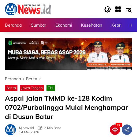
Langsung
ke
konten
Beranda
Sumbar
Ekonomi
Kesehatan
Kepri
Kri
Beranda
Berita
Berita
Jawa Tengah
TNI
Aspal Jalan TMMD ke-128 Kodim
0702/Purbalingga Mulai Menghampar
di Dusun Batur
138
Mjnewsid
2 Min Baca
14 Mei 2026