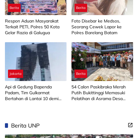
Berita
Berita
Respon Aduan Masyarakat
Foto Disebar ke Medsos,
Terkait PETI, Polres 50 Kota
Seorang Cewek Lapor ke
Gelar Razia di Galugua
Polres Barelang Batam
Jakarta
Berita
Api di Gedung Bapenda
‎54 Calon Paskibraka Merah
Padam, Tim Gulkarmat
Putih Bukittinggi Memasuki
Bertahan di Lantai 10 demi
Pelatihan di Asrama Desa
Pastikan Tidak Ada
Bahagia
Perambatan
Berita UNP