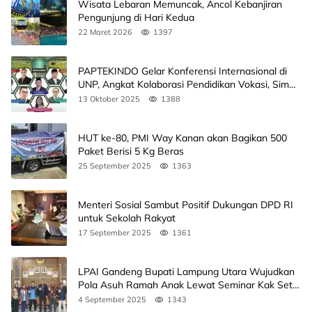
Wisata Lebaran Memuncak, Ancol Kebanjiran
Pengunjung di Hari Kedua
22 Maret 2026
1397
PAPTEKINDO Gelar Konferensi Internasional di
UNP, Angkat Kolaborasi Pendidikan Vokasi, Simak
Agendanya
13 Oktober 2025
1388
HUT ke-80, PMI Way Kanan akan Bagikan 500
Paket Berisi 5 Kg Beras
25 September 2025
1363
Menteri Sosial Sambut Positif Dukungan DPD RI
untuk Sekolah Rakyat
17 September 2025
1361
LPAI Gandeng Bupati Lampung Utara Wujudkan
Pola Asuh Ramah Anak Lewat Seminar Kak Seto,
Ini Jadwalnya
4 September 2025
1343