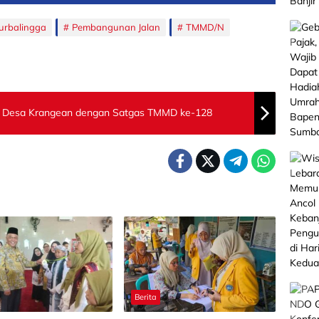
urbalingga
Pembangunan Jalan
TMMD/N
u Desa Krangean dengan Satgas TMMD ke-128
Berita