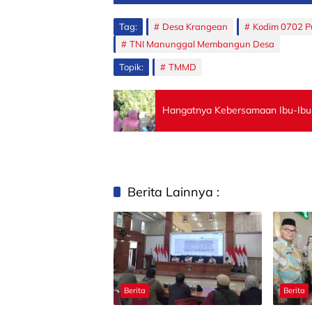
Tag:
Desa Krangean
Kodim 0702 P
TNI Manunggal Membangun Desa
Topik:
TMMD
Hangatnya Kebersamaan Ibu-Ib
Berita Lainnya :
Berita
Berita