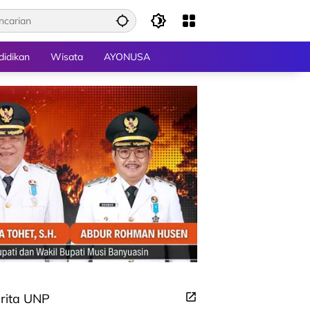
didikan
Wisata
AYONUSA
rita UNP