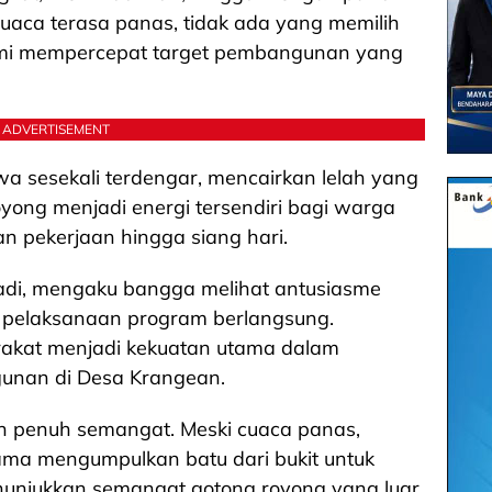
 cuaca terasa panas, tidak ada yang memilih
demi mempercepat target pembangunan yang
ADVERTISEMENT
tawa sesekali terdengar, mencairkan lelah yang
yong menjadi energi tersendiri bagi warga
an pekerjaan hingga siang hari.
adi, mengaku bangga melihat antusiasme
a pelaksanaan program berlangsung.
akat menjadi kekuatan utama dalam
nan di Desa Krangean.
n penuh semangat. Meski cuaca panas,
ama mengumpulkan batu dari bukit untuk
unjukkan semangat gotong royong yang luar