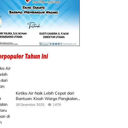
Ketika Air Naik Lebih Cepat dari
Bantuan: Kisah Warga Pangkalan
Koto Baru Bertahan di Tengah
28 Desember 2025
1479
Banjir