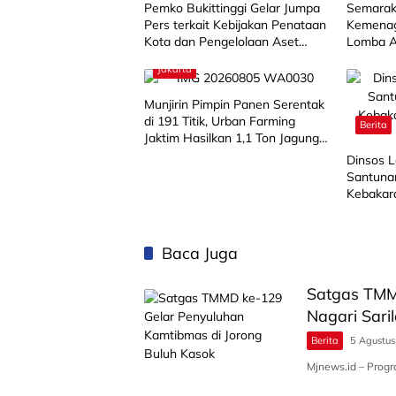
Pemko Bukittinggi Gelar Jumpa
Semarak
Pers terkait Kebijakan Penataan
Kemenag
Kota dan Pengelolaan Aset
Lomba A
Barang Milik Daerah
SD/MI
Jakarta
Munjirin Pimpin Panen Serentak
di 191 Titik, Urban Farming
Berita
Jaktim Hasilkan 1,1 Ton Jagung
dan Sayuran
Dinsos 
Santuna
Kebakar
Harapa
Baca Juga
Satgas TMM
Nagari Sari
Berita
5 Agustu
Mjnews.id – Pro