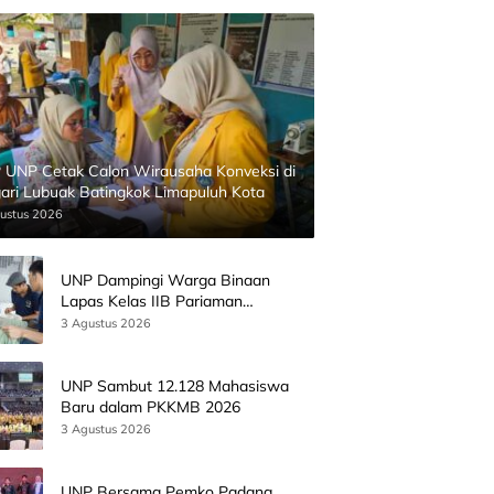
 UNP Cetak Calon Wirausaha Konveksi di
ari Lubuak Batingkok Limapuluh Kota
ustus 2026
UNP Dampingi Warga Binaan
Lapas Kelas IIB Pariaman
Kembangkan Produk Kreatif
3 Agustus 2026
Berbasis AI
UNP Sambut 12.128 Mahasiswa
Baru dalam PKKMB 2026
3 Agustus 2026
UNP Bersama Pemko Padang