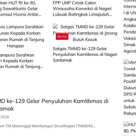
kan HUT RI ke-81,
FPP UNP Cetak Calon
 Sawahlunto Gelar
Wirausaha Konveksi di Nagari
smaul Husna Antar
Lubuak Batingkok Limapuluh
Kota
Berita
Satgas TMMD ke-129 Gelar
Penyuluhan Kamtibmas di Nagari
Lampura Serahkan
Sarilamak
n Kepada Korban
an Rumah di Tanjung
n
D ke-129 Gelar Penyuluhan Kamtibmas di
lamak
s 2026
gram TNI Manunggal Membangun Desa/Nagari (TMMD/N)…