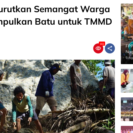
Surutkan Semangat Warga
mpulkan Batu untuk TMMD
161
FPP
Nag
5 Ag