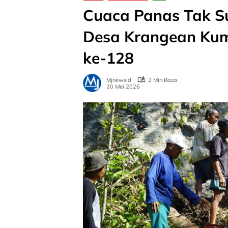
Cuaca Panas Tak 
Desa Krangean Ku
ke-128
Mjnewsid
2 Min Baca
20 Mei 2026