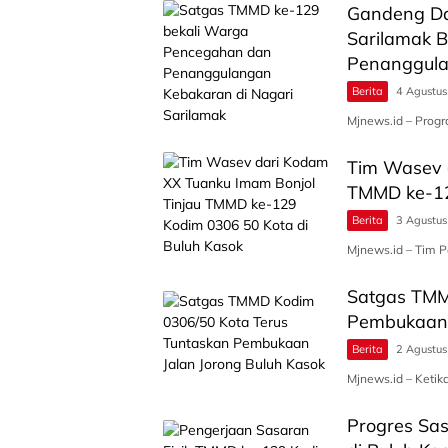
Gandeng Da
Sarilamak 
Penanggul
Berita
4 Agustu
Mjnews.id – Prog
Tim Wasev 
TMMD ke-12
Berita
3 Agustu
Mjnews.id – Tim 
Satgas TMM
Pembukaan 
Berita
2 Agustu
Mjnews.id – Ketik
Progres Sa