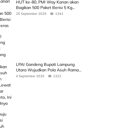
HUT ke-80, PMI Way Kanan akan
Bagikan 500 Paket Berisi 5 Kg
Beras
25 September 2025
1341
LPAI Gandeng Bupati Lampung
Utara Wujudkan Pola Asuh Ramah
Anak Lewat Seminar Kak Seto, Ini
4 September 2025
1321
Jadwalnya