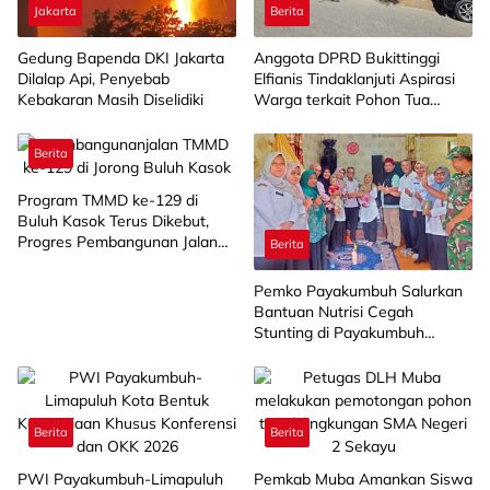
Jakarta
Berita
Gedung Bapenda DKI Jakarta
Anggota DPRD Bukittinggi
Dilalap Api, Penyebab
Elfianis Tindaklanjuti Aspirasi
Kebakaran Masih Diselidiki
Warga terkait Pohon Tua
Rawan Tumbang
Berita
Program TMMD ke-129 di
Buluh Kasok Terus Dikebut,
Progres Pembangunan Jalan
Berita
Capai 88 Persen
Pemko Payakumbuh Salurkan
Bantuan Nutrisi Cegah
Stunting di Payakumbuh
Selatan
Berita
Berita
PWI Payakumbuh-Limapuluh
Pemkab Muba Amankan Siswa