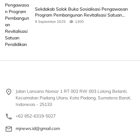
Sekdakab Solok Buka Sosialisasi Pengawasan
Program Pembangunan Revitalisasi Satuan
Pendidikan
9 September 2025
1300
Jalan Lansano Nomor 1 RT 003 RW 003 Lolong Belanti,
Kecamatan Padang Utara, Kota Padang, Sumatera Barat,
Indonesia - 25133
+62 852-6319-5027
mjnews.id@gmail.com