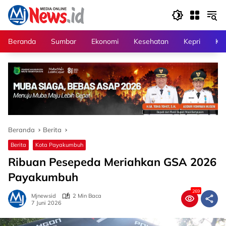
Langsung
ke
konten
Beranda
Sumbar
Ekonomi
Kesehatan
Kepri
Kri
Beranda
Berita
Berita
Kota Payakumbuh
Ribuan Pesepeda Meriahkan GSA 2026
Payakumbuh
269
Mjnewsid
2 Min Baca
7 Juni 2026