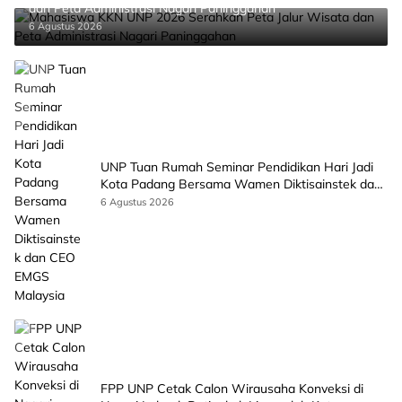
dan Peta Administrasi Nagari Paninggahan
6 Agustus 2026
UNP Tuan Rumah Seminar Pendidikan Hari Jadi
Kota Padang Bersama Wamen Diktisainstek dan
CEO EMGS Malaysia
6 Agustus 2026
FPP UNP Cetak Calon Wirausaha Konveksi di