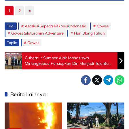
1
2
»
Tag:
Asosiasi Sepeda Rekreasi Indonesia
Gowes
Gowes Silaturahmi Adventure
Hari Ulang Tahun
Topik:
Gowes
Gubernur Sumbar Ajak Mahasiswa
Minangkabau Persiapkan Diri Menjadi Talenta
Unggul Menuju Indonesia Emas 2045
Berita Lainnya :