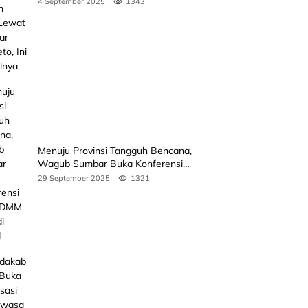
4 September 2025
1343
Jadwalnya
Menuju Provinsi Tangguh Bencana,
Wagub Sumbar Buka Konferensi
3rd ICDMM 2025 di Unand
29 September 2025
1321