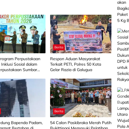
Berita
 Program Perpustakaan
Respon Aduan Masyarakat
 Inklusi Sosial dalam
Terkait PETI, Polres 50 Kota
erpustakaan Sumbar
Gelar Razia di Galugua
Berita
Gedung Bapenda Padam,
‎54 Calon Paskibraka Merah Putih
armat Bertahan di
Bukittinggi Memasuki Pelatihan