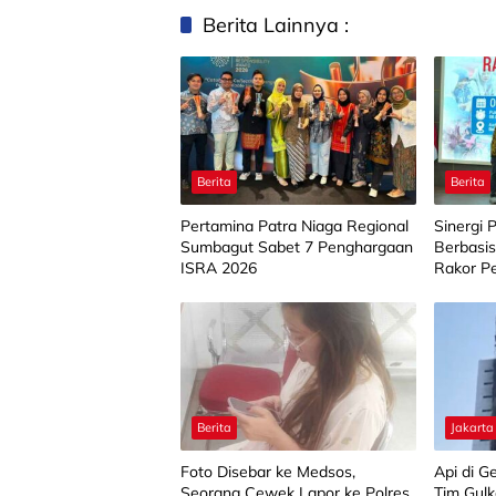
Berita Lainnya :
Berita
Berita
Pertamina Patra Niaga Regional
Sinergi
Sumbagut Sabet 7 Penghargaan
Berbasis
ISRA 2026
Rakor P
2026
Berita
Jakarta
Foto Disebar ke Medsos,
Api di 
Seorang Cewek Lapor ke Polres
Tim Gulk