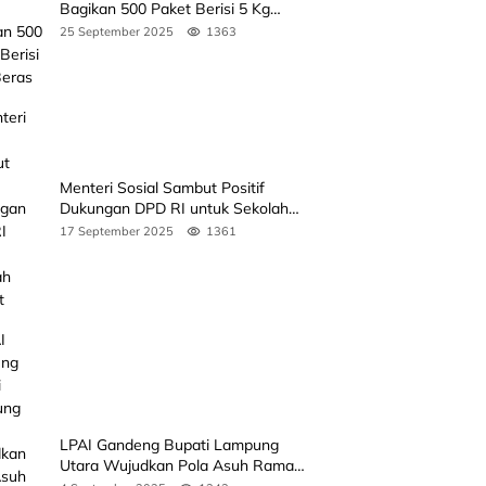
Bagikan 500 Paket Berisi 5 Kg
Beras
25 September 2025
1363
Menteri Sosial Sambut Positif
Dukungan DPD RI untuk Sekolah
Rakyat
17 September 2025
1361
LPAI Gandeng Bupati Lampung
Utara Wujudkan Pola Asuh Ramah
Anak Lewat Seminar Kak Seto, Ini