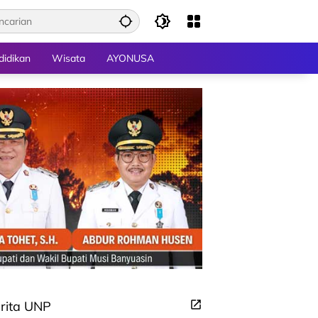
didikan
Wisata
AYONUSA
rita UNP