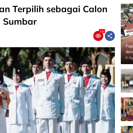
an Terpilih sebagai Calon
i Sumbar
224
Pap
den
8 Ag