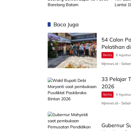
Barelang Batam
Lantai 1
Ada Per
Baca Juga
‎54 Calon P
Pelatihan 
Berita
8 Agustu
Mjnews.id – ‎Seb
33 Pelajar T
2026
Berita
4 Agustu
Mjnews.id – Seban
Gubernur S