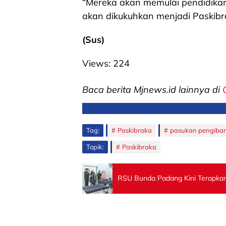
“Mereka akan memulai pendidika
akan dikukuhkan menjadi Paskibr
(Sus)
Views:
224
Baca berita Mjnews.id lainnya di
Tag:
Paskibraka
pasukan pengibar
Topik:
Paskibraka
RSU Bunda Padang Kini Terapkan