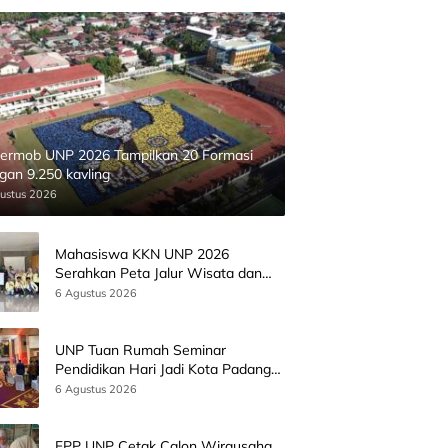
ermob UNP 2026 Tampilkan 20 Formasi
gan 9.250 kavling
ustus 2026
Mahasiswa KKN UNP 2026
Serahkan Peta Jalur Wisata dan
Peta Administrasi Nagari
6 Agustus 2026
Paninggahan
UNP Tuan Rumah Seminar
Pendidikan Hari Jadi Kota Padang
Bersama Wamen Diktisainstek dan
6 Agustus 2026
CEO EMGS Malaysia
FPP UNP Cetak Calon Wirausaha