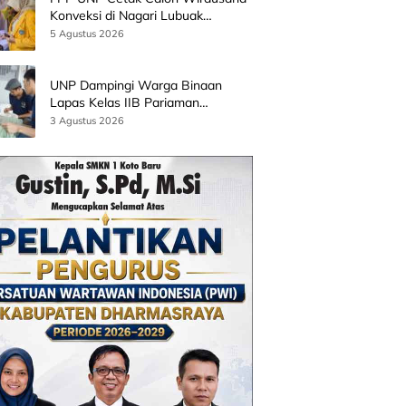
Konveksi di Nagari Lubuak
Batingkok Limapuluh Kota
5 Agustus 2026
UNP Dampingi Warga Binaan
Lapas Kelas IIB Pariaman
Kembangkan Produk Kreatif
3 Agustus 2026
Berbasis AI