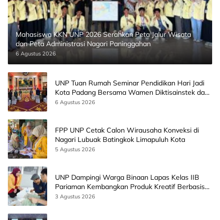
Mahasiswa KKN UNP 2026 Serahkan Peta Jalur Wisata
dan Peta Administrasi Nagari Paninggahan
6 Agustus 2026
UNP Tuan Rumah Seminar Pendidikan Hari Jadi
Kota Padang Bersama Wamen Diktisainstek dan
CEO EMGS Malaysia
6 Agustus 2026
FPP UNP Cetak Calon Wirausaha Konveksi di
Nagari Lubuak Batingkok Limapuluh Kota
5 Agustus 2026
UNP Dampingi Warga Binaan Lapas Kelas IIB
Pariaman Kembangkan Produk Kreatif Berbasis
AI
3 Agustus 2026