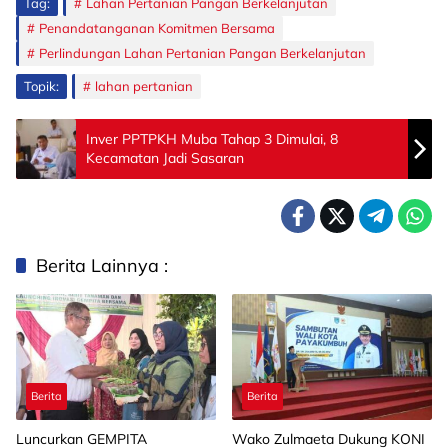
Tag:
Lahan Pertanian Pangan Berkelanjutan
Penandatanganan Komitmen Bersama
Perlindungan Lahan Pertanian Pangan Berkelanjutan
Topik:
lahan pertanian
Inver PPTPKH Muba Tahap 3 Dimulai, 8
Kecamatan Jadi Sasaran
Berita Lainnya :
Berita
Berita
Luncurkan GEMPITA
Wako Zulmaeta Dukung KONI