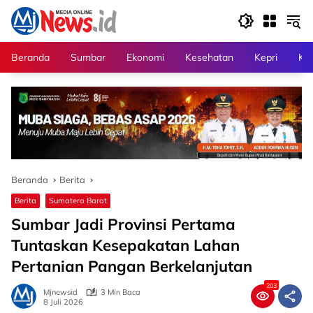
Langsung
ke
konten
Beranda
Sumbar
Ekonomi
Kesehatan
Kepri
Kri
Beranda
Berita
Berita
Sumatera Barat
Sumbar Jadi Provinsi Pertama
Tuntaskan Kesepakatan Lahan
Pertanian Pangan Berkelanjutan
203
Mjnewsid
3 Min Baca
8 Juli 2026