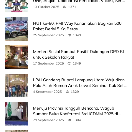
UNP, Angkat Kolaborasi Pendidikan Vokasi, Simak
Agendanya
13 Oktober 2025
1371
HUT ke-80, PMI Way Kanan akan Bagikan 500
Paket Berisi 5 Kg Beras
25 September 2025
1349
Menteri Sosial Sambut Positif Dukungan DPD RI
untuk Sekolah Rakyat
17 September 2025
1349
LPAI Gandeng Bupati Lampung Utara Wujudkan
Pola Asuh Ramah Anak Lewat Seminar Kak Seto,
Ini Jadwalnya
4 September 2025
1329
Menuju Provinsi Tangguh Bencana, Wagub
Sumbar Buka Konferensi 3rd ICDMM 2025 di
Unand
29 September 2025
1304