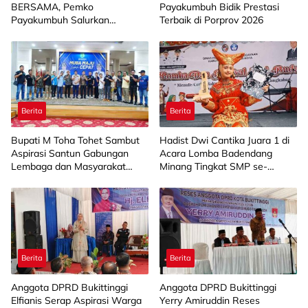
BERSAMA, Pemko
Payakumbuh Bidik Prestasi
Payakumbuh Salurkan
Terbaik di Porprov 2026
Bantuan Budidaya Pangan
kepada 15 KWT
Berita
Berita
Bupati M Toha Tohet Sambut
Hadist Dwi Cantika Juara 1 di
Aspirasi Santun Gabungan
Acara Lomba Badendang
Lembaga dan Masyarakat
Minang Tingkat SMP se-
Muba Bersatu
Limapuluh Kota
Berita
Berita
Anggota DPRD Bukittinggi
Anggota DPRD Bukittinggi
Elfianis Serap Aspirasi Warga
Yerry Amiruddin Reses