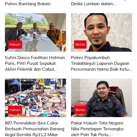
Polres Barelang Batam
Dinilai Lamban dalam
Penanganan Kasus Korupsi
Hukum
Berita
Sufmi Dasco Fasilitasi Hotman
Polres Payakumbuh
Paris, PWI Pusat Sepakat
Tindaklanjuti Laporan Dugaan
Akhiri Polemik dan Cabut
Pencemaran Nama Baik Ketua
Laporan Polisi
PWI Payakumbuh-50 Kota
Hukum
Berita
887 Penindakan Bea Cukai
Pakar Hukum Tata Negara
Berbuah Pemusnahan Barang
Nilai Penetapan Tersangka
Ilegal Bernilai Rp11,2 Miliar
oleh Polri Tak Perlu