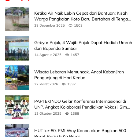
Ketika Air Naik Lebih Cepat dari Bantuan: Kisah
Warga Pangkalan Koto Baru Bertahan di Tengah
Banjir
28 Desember 2025
1503
Gebyar Pajak, 4 Wajib Pajak Dapat Hadiah Umrah
dari Bapenda Sumbar
14 Agustus 2025
1457
Wisata Lebaran Memuncak, Ancol Kebanjiran
Pengunjung di Hari Kedua
22 Maret 2026
1397
PAPTEKINDO Gelar Konferensi Internasional di
UNP, Angkat Kolaborasi Pendidikan Vokasi, Simak
Agendanya
13 Oktober 2025
1388
HUT ke-80, PMI Way Kanan akan Bagikan 500
Paket Berisi 5 Kg Beras