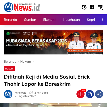
Langsung
ke
konten
Beranda
Sumbar
Ekonomi
Kesehatan
Kepri
Kri
Beranda
Hukum
Hukum
Difitnah Keji di Media Sosial, Erick
Thohir Lapor ke Bareskrim
439
Mjnewsid
3 Min Baca
26 Agustus 2022