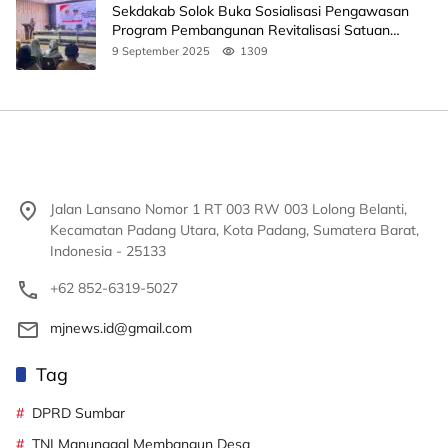
Sekdakab Solok Buka Sosialisasi Pengawasan
Program Pembangunan Revitalisasi Satuan
Pendidikan
9 September 2025
1309
Jalan Lansano Nomor 1 RT 003 RW 003 Lolong Belanti,
Kecamatan Padang Utara, Kota Padang, Sumatera Barat,
Indonesia - 25133
+62 852-6319-5027
mjnews.id@gmail.com
Tag
DPRD Sumbar
TNI Manunggal Membangun Desa