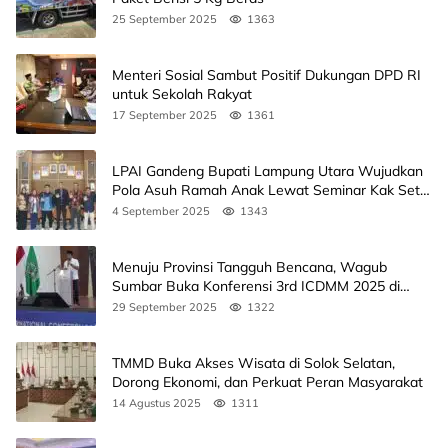
25 September 2025
1363
Menteri Sosial Sambut Positif Dukungan DPD RI
untuk Sekolah Rakyat
17 September 2025
1361
LPAI Gandeng Bupati Lampung Utara Wujudkan
Pola Asuh Ramah Anak Lewat Seminar Kak Seto,
Ini Jadwalnya
4 September 2025
1343
Menuju Provinsi Tangguh Bencana, Wagub
Sumbar Buka Konferensi 3rd ICDMM 2025 di
Unand
29 September 2025
1322
TMMD Buka Akses Wisata di Solok Selatan,
Dorong Ekonomi, dan Perkuat Peran Masyarakat
14 Agustus 2025
1311