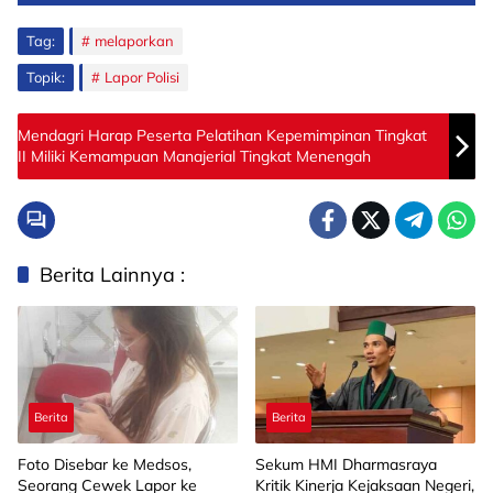
Tag:
melaporkan
Topik:
Lapor Polisi
Mendagri Harap Peserta Pelatihan Kepemimpinan Tingkat
II Miliki Kemampuan Manajerial Tingkat Menengah
Berita Lainnya :
Berita
Berita
Foto Disebar ke Medsos,
Sekum HMI Dharmasraya
Seorang Cewek Lapor ke
Kritik Kinerja Kejaksaan Negeri,