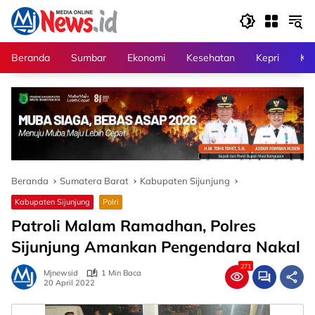
Langsung
ke
konten
Beranda
Sumbar
Ekonomi
Kesehatan
Kepri
Kri
Beranda
Sumatera Barat
Kabupaten Sijunjung
Kabupaten Sijunjung
Polri
Patroli Malam Ramadhan, Polres
Sijunjung Amankan Pengendara Nakal
271
Mjnewsid
1 Min Baca
20 April 2022