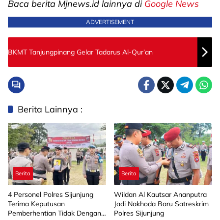
Baca berita Mjnews.id lainnya di
Google News
ADVERTISEMENT
BKMT Tanjungpinang Gelar Tadarus Al-Qur’an
Berita Lainnya :
Berita
Berita
4 Personel Polres Sijunjung
Wildan Al Kautsar Ananputra
Terima Keputusan
Jadi Nakhoda Baru Satreskrim
Pemberhentian Tidak Dengan
Polres Sijunjung