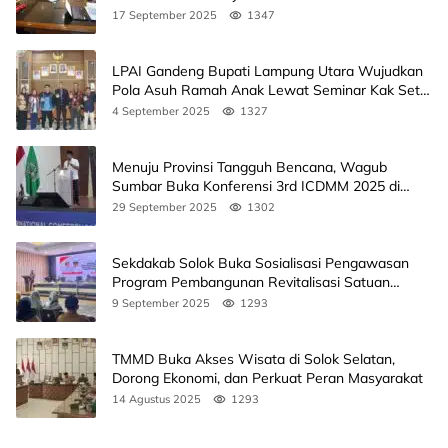
17 September 2025
1347
LPAI Gandeng Bupati Lampung Utara Wujudkan
Pola Asuh Ramah Anak Lewat Seminar Kak Seto,
Ini Jadwalnya
4 September 2025
1327
Menuju Provinsi Tangguh Bencana, Wagub
Sumbar Buka Konferensi 3rd ICDMM 2025 di
Unand
29 September 2025
1302
Sekdakab Solok Buka Sosialisasi Pengawasan
Program Pembangunan Revitalisasi Satuan
Pendidikan
9 September 2025
1293
TMMD Buka Akses Wisata di Solok Selatan,
Dorong Ekonomi, dan Perkuat Peran Masyarakat
14 Agustus 2025
1293