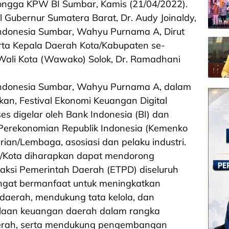
ongga KPW BI Sumbar, Kamis (21/04/2022).
il Gubernur Sumatera Barat, Dr. Audy Joinaldy,
Indonesia Sumbar, Wahyu Purnama A, Dirut
rta Kepala Daerah Kota/Kabupaten se-
Wali Kota (Wawako) Solok, Dr. Ramadhani
Indonesia Sumbar, Wahyu Purnama A, dalam
n, Festival Ekonomi Keuangan Digital
es digelar oleh Bank Indonesia (BI) dan
Perekonomian Republik Indonesia (Kemenko
an/Lembaga, asosiasi dan pelaku industri.
/Kota diharapkan dapat mendorong
nsaksi Pemerintah Daerah (ETPD) diseluruh
ngat bermanfaat untuk meningkatkan
daerah, mendukung tata kelola, dan
olaan keuangan daerah dalam rangka
erah, serta mendukung pengembangan