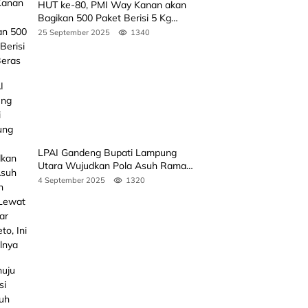
HUT ke-80, PMI Way Kanan akan
Bagikan 500 Paket Berisi 5 Kg
Beras
25 September 2025
1340
LPAI Gandeng Bupati Lampung
Utara Wujudkan Pola Asuh Ramah
Anak Lewat Seminar Kak Seto, Ini
4 September 2025
1320
Jadwalnya