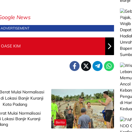
Google News
ADVERTISEMENT
n OASE KIM
erat Mulai Normalisasi
i Lokasi Banjir Kuranji
Berita
dang