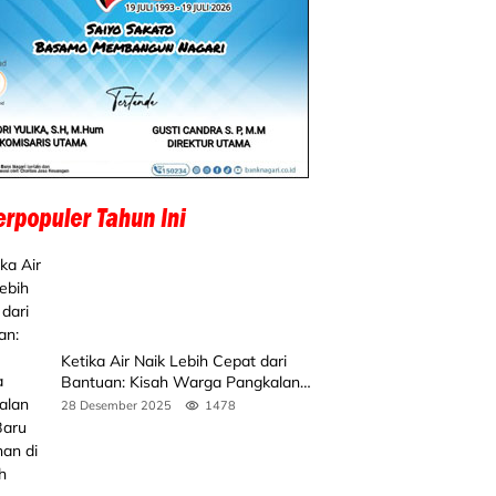
Ketika Air Naik Lebih Cepat dari
Bantuan: Kisah Warga Pangkalan
Koto Baru Bertahan di Tengah
28 Desember 2025
1478
Banjir