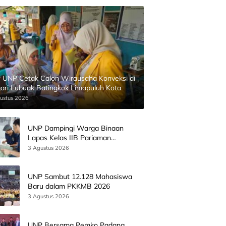
 UNP Cetak Calon Wirausaha Konveksi di
ari Lubuak Batingkok Limapuluh Kota
ustus 2026
UNP Dampingi Warga Binaan
Lapas Kelas IIB Pariaman
Kembangkan Produk Kreatif
3 Agustus 2026
Berbasis AI
UNP Sambut 12.128 Mahasiswa
Baru dalam PKKMB 2026
3 Agustus 2026
UNP Bersama Pemko Padang