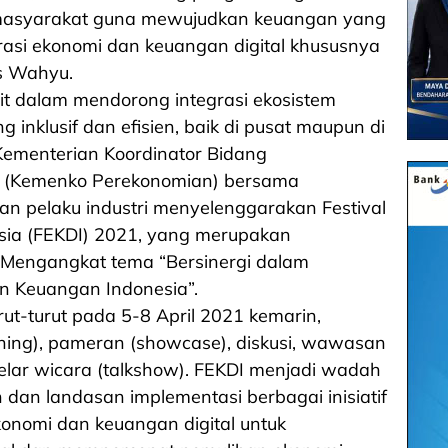
i masyarakat guna mewujudkan keuangan yang
grasi ekonomi dan keuangan digital khususnya
as Wahyu.
it dalam mendorong integrasi ekosistem
 inklusif dan efisien, baik di pusat maupun di
Kementerian Koordinator Bidang
a (Kemenko Perekonomian) bersama
an pelaku industri menyelenggarakan Festival
sia (FEKDI) 2021, yang merupakan
. Mengangkat tema “Bersinergi dalam
an Keuangan Indonesia”.
rut-turut pada 5-8 April 2021 kemarin,
hing), pameran (showcase), diskusi, wawasan
 gelar wicara (talkshow). FEKDI menjadi wadah
 dan landasan implementasi berbagai inisiatif
nomi dan keuangan digital untuk