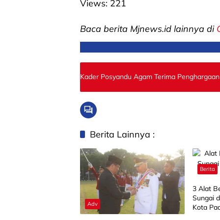
Views:
221
Baca berita Mjnews.id lainnya di
Kader Posyandu Agam Terima Penghargaa
Berita Lainnya :
Berita
3 Alat B
Sungai d
Adv
Kota Pa