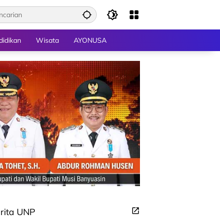
didikan
Wisata
AYONUSA
rita UNP