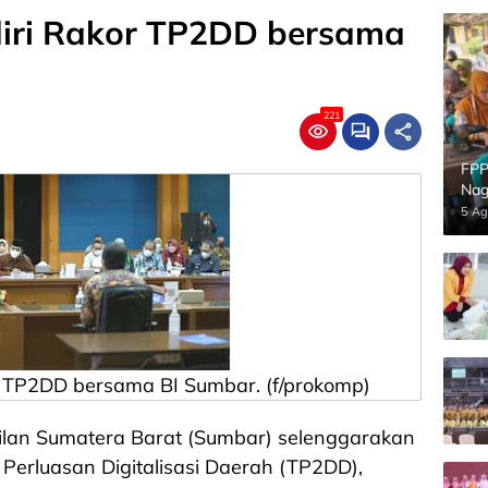
iri Rakor TP2DD bersama
221
FPP
Nag
5 Ag
 TP2DD bersama BI Sumbar. (f/prokomp)
ilan Sumatera Barat (Sumbar) selenggarakan
Perluasan Digitalisasi Daerah (TP2DD),