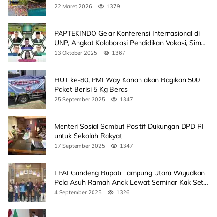
22 Maret 2026
1379
PAPTEKINDO Gelar Konferensi Internasional di
UNP, Angkat Kolaborasi Pendidikan Vokasi, Simak
Agendanya
13 Oktober 2025
1367
HUT ke-80, PMI Way Kanan akan Bagikan 500
Paket Berisi 5 Kg Beras
25 September 2025
1347
Menteri Sosial Sambut Positif Dukungan DPD RI
untuk Sekolah Rakyat
17 September 2025
1347
LPAI Gandeng Bupati Lampung Utara Wujudkan
Pola Asuh Ramah Anak Lewat Seminar Kak Seto,
Ini Jadwalnya
4 September 2025
1326