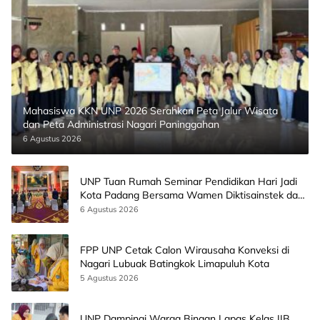
Mahasiswa KKN UNP 2026 Serahkan Peta Jalur Wisata
dan Peta Administrasi Nagari Paninggahan
6 Agustus 2026
UNP Tuan Rumah Seminar Pendidikan Hari Jadi
Kota Padang Bersama Wamen Diktisainstek dan
CEO EMGS Malaysia
6 Agustus 2026
FPP UNP Cetak Calon Wirausaha Konveksi di
Nagari Lubuak Batingkok Limapuluh Kota
5 Agustus 2026
UNP Dampingi Warga Binaan Lapas Kelas IIB