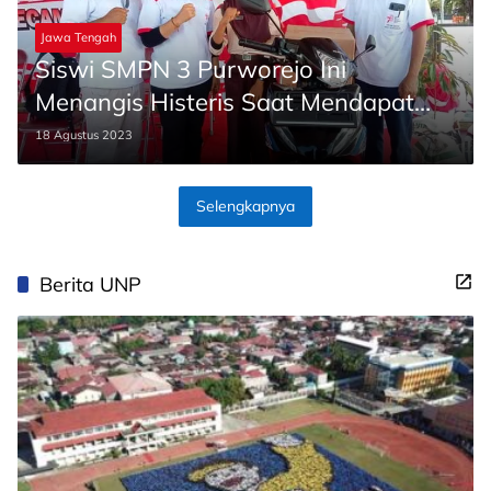
Jawa Tengah
Siswi SMPN 3 Purworejo Ini
Menangis Histeris Saat Mendapat
Hadiah Motor
18 Agustus 2023
Selengkapnya
Berita UNP