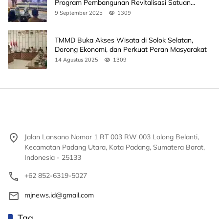
Program Pembangunan Revitalisasi Satuan
Pendidikan
9 September 2025
1309
TMMD Buka Akses Wisata di Solok Selatan,
Dorong Ekonomi, dan Perkuat Peran Masyarakat
14 Agustus 2025
1309
Jalan Lansano Nomor 1 RT 003 RW 003 Lolong Belanti,
Kecamatan Padang Utara, Kota Padang, Sumatera Barat,
Indonesia - 25133
+62 852-6319-5027
mjnews.id@gmail.com
Tag