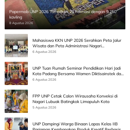
Papermob UNP 2026 Tampilkan 20 Formasi dengan 9.250
kavling
8 Agustus 2026
Mahasiswa KKN UNP 2026 Serahkan Peta Jalur
Wisata dan Peta Administrasi Nagari
Paninggahan
6 Agustus 2026
UNP Tuan Rumah Seminar Pendidikan Hari Jadi
Kota Padang Bersama Wamen Diktisainstek dan
CEO EMGS Malaysia
6 Agustus 2026
FPP UNP Cetak Calon Wirausaha Konveksi di
Nagari Lubuak Batingkok Limapuluh Kota
5 Agustus 2026
UNP Dampingi Warga Binaan Lapas Kelas IIB
Pariaman Kembangkan Produk Kreatif Berbasis