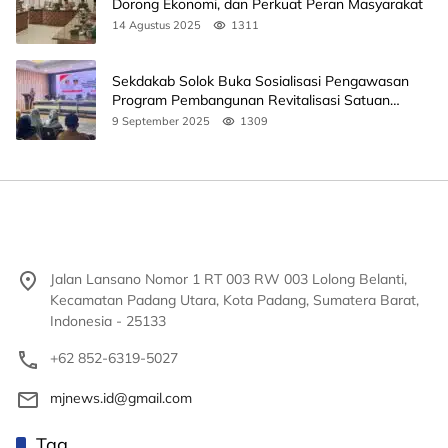
Dorong Ekonomi, dan Perkuat Peran Masyarakat
14 Agustus 2025
1311
Sekdakab Solok Buka Sosialisasi Pengawasan
Program Pembangunan Revitalisasi Satuan
Pendidikan
9 September 2025
1309
Jalan Lansano Nomor 1 RT 003 RW 003 Lolong Belanti,
Kecamatan Padang Utara, Kota Padang, Sumatera Barat,
Indonesia - 25133
+62 852-6319-5027
mjnews.id@gmail.com
Tag