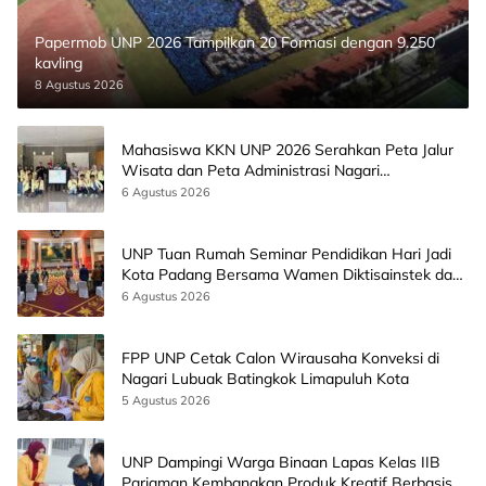
Papermob UNP 2026 Tampilkan 20 Formasi dengan 9.250
kavling
8 Agustus 2026
Mahasiswa KKN UNP 2026 Serahkan Peta Jalur
Wisata dan Peta Administrasi Nagari
Paninggahan
6 Agustus 2026
UNP Tuan Rumah Seminar Pendidikan Hari Jadi
Kota Padang Bersama Wamen Diktisainstek dan
CEO EMGS Malaysia
6 Agustus 2026
FPP UNP Cetak Calon Wirausaha Konveksi di
Nagari Lubuak Batingkok Limapuluh Kota
5 Agustus 2026
UNP Dampingi Warga Binaan Lapas Kelas IIB
Pariaman Kembangkan Produk Kreatif Berbasis