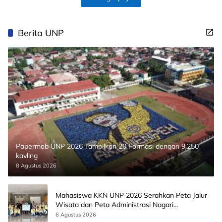
Berita UNP
Papermob UNP 2026 Tampilkan 20 Formasi dengan 9.250
kavling
8 Agustus 2026
Mahasiswa KKN UNP 2026 Serahkan Peta Jalur
Wisata dan Peta Administrasi Nagari
Paninggahan
6 Agustus 2026