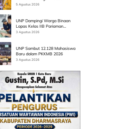
Batingkok Limapuluh Kota
5 Agustus 2026
UNP Dampingi Warga Binaan
Lapas Kelas IIB Pariaman
Kembangkan Produk Kreatif
3 Agustus 2026
Berbasis AI
UNP Sambut 12.128 Mahasiswa
Baru dalam PKKMB 2026
3 Agustus 2026