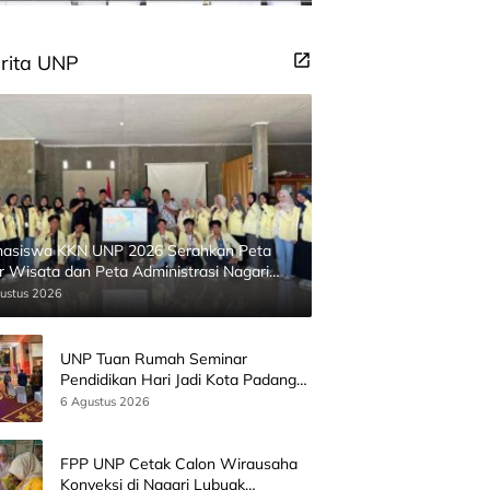
rita UNP
asiswa KKN UNP 2026 Serahkan Peta
ur Wisata dan Peta Administrasi Nagari
inggahan
ustus 2026
UNP Tuan Rumah Seminar
Pendidikan Hari Jadi Kota Padang
Bersama Wamen Diktisainstek dan
6 Agustus 2026
CEO EMGS Malaysia
FPP UNP Cetak Calon Wirausaha
Konveksi di Nagari Lubuak