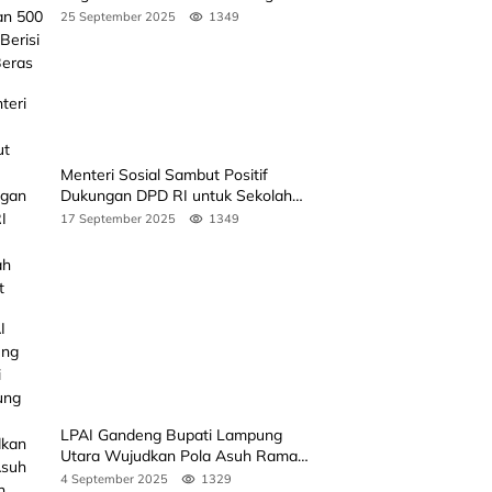
Beras
25 September 2025
1349
Menteri Sosial Sambut Positif
Dukungan DPD RI untuk Sekolah
Rakyat
17 September 2025
1349
LPAI Gandeng Bupati Lampung
Utara Wujudkan Pola Asuh Ramah
Anak Lewat Seminar Kak Seto, Ini
4 September 2025
1329