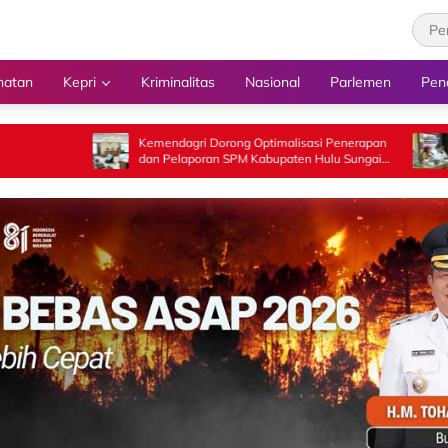
hatan
Kepri
Kriminalitas
Nasional
Parlemen
Pen
Kemendagri Dorong Optimalisasi Penerapan
Kemendagri Per
dan Pelaporan SPM Kabupaten Hulu Sungai
Daerah dalam P
Selatan Tahun 2026
Penyelenggaraan