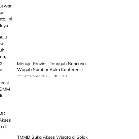
Jadwalnya
Menuju Provinsi Tangguh Bencana,
Wagub Sumbar Buka Konferensi
3rd ICDMM 2025 di Unand
29 September 2025
1304
TMMD Buka Akses Wisata di Solok