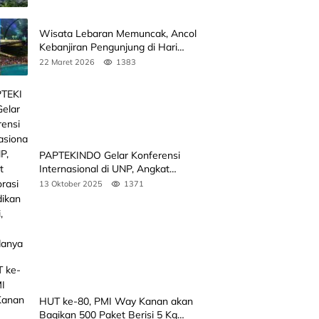
Wisata Lebaran Memuncak, Ancol
Kebanjiran Pengunjung di Hari
Kedua
22 Maret 2026
1383
PAPTEKINDO Gelar Konferensi
Internasional di UNP, Angkat
Kolaborasi Pendidikan Vokasi,
13 Oktober 2025
1371
Simak Agendanya
HUT ke-80, PMI Way Kanan akan
Bagikan 500 Paket Berisi 5 Kg