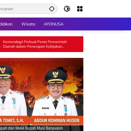
didikan
Wisata
AYONUSA
kuat Peran Pemerintah
Wah! Munjirin Panen Padi di Cakung, U
enerapan Kebijakan
Farming Bali Lestari Hasilkan 10 Ton G
 Transmigrasi