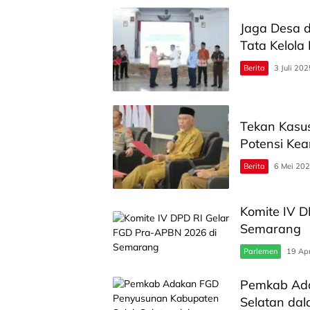
Jaga Desa d
Tata Kelola
Berita
3 Juli 202
Tekan Kasu
Potensi Kea
Berita
6 Mei 20
Komite IV 
Semarang
Parlemen
19 Apr
Pemkab Ada
Selatan da