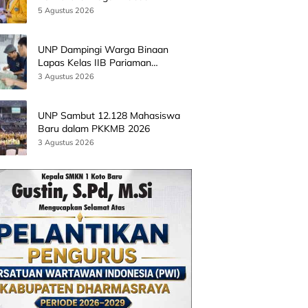
Batingkok Limapuluh Kota
5 Agustus 2026
UNP Dampingi Warga Binaan
Lapas Kelas IIB Pariaman
Kembangkan Produk Kreatif
3 Agustus 2026
Berbasis AI
UNP Sambut 12.128 Mahasiswa
Baru dalam PKKMB 2026
3 Agustus 2026