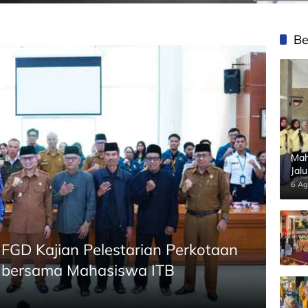
Be
Mah
Jal
Pan
6 Ag
FGD Kajian Pelestarian Perkotaan
 bersama Mahasiswa ITB