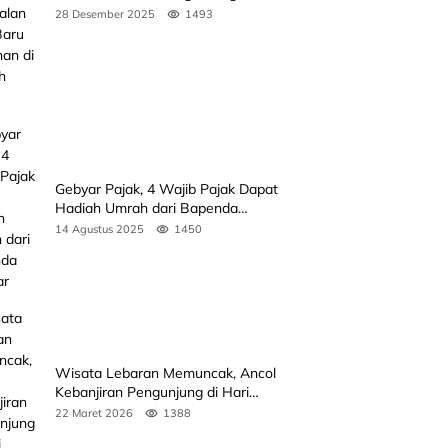
Koto Baru Bertahan di Tengah
28 Desember 2025
1493
Banjir
Gebyar Pajak, 4 Wajib Pajak Dapat
Hadiah Umrah dari Bapenda
Sumbar
14 Agustus 2025
1450
Wisata Lebaran Memuncak, Ancol
Kebanjiran Pengunjung di Hari
Kedua
22 Maret 2026
1388