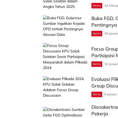
Berita
24 Februa
Buka FGD, G
Pentingnya 
Berita
30 Januar
Focus Group
Partisipasi
Berita
10 Januar
Evaluasi Pi
Group Discu
Berita
9 Januari
Disnakertra
Pekerja