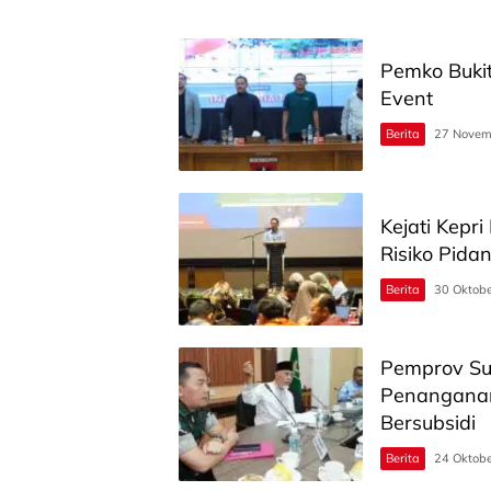
Pemko Buki
Event
Berita
27 Novem
Kejati Kepr
Risiko Pida
Berita
30 Oktob
Pemprov Su
Penanganan
Bersubsidi
Berita
24 Oktob