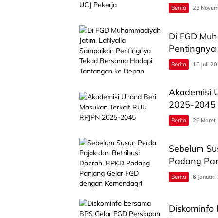
Berita
23 Novem
Di FGD Muh
Pentingnya
Berita
15 Juli 2
Akademisi 
2025-2045
Berita
26 Maret
Sebelum Sus
Padang Pan
Berita
6 Januari
Diskominfo