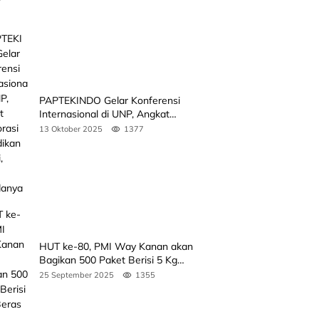
PAPTEKINDO Gelar Konferensi
Internasional di UNP, Angkat
Kolaborasi Pendidikan Vokasi,
13 Oktober 2025
1377
Simak Agendanya
HUT ke-80, PMI Way Kanan akan
Bagikan 500 Paket Berisi 5 Kg
Beras
25 September 2025
1355