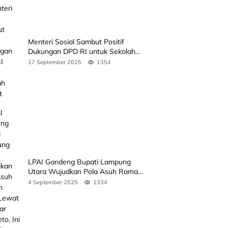
Menteri Sosial Sambut Positif
Dukungan DPD RI untuk Sekolah
Rakyat
17 September 2025
1354
LPAI Gandeng Bupati Lampung
Utara Wujudkan Pola Asuh Ramah
Anak Lewat Seminar Kak Seto, Ini
4 September 2025
1334
Jadwalnya