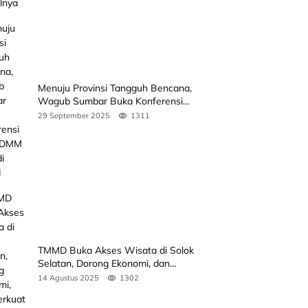
Menuju Provinsi Tangguh Bencana,
Wagub Sumbar Buka Konferensi
3rd ICDMM 2025 di Unand
29 September 2025
1311
TMMD Buka Akses Wisata di Solok
Selatan, Dorong Ekonomi, dan
Perkuat Peran Masyarakat
14 Agustus 2025
1302