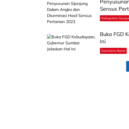
Penyusunan
Sensus Per
Kabupaten Sijunju
Buka FGD K
Ini
Sumatera Barat