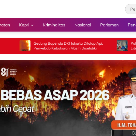
hatan
Kepri
Kriminalitas
Nasional
Parlemen
Pen
Gedung Bapenda DKI Jakarta Dilalap Api,
Pokja PWI Walikota J
Penyebab Kebakaran Masih Diselidiki
Literasi Jurnalistik G
Arus Informasi