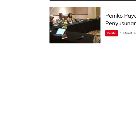
Pemko Paya
Penyusunan 
Berita
5 Maret 