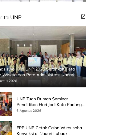
rita UNP
asiswa KKN UNP 2026 Serahkan Peta
ur Wisata dan Peta Administrasi Nagari
inggahan
ustus 2026
UNP Tuan Rumah Seminar
Pendidikan Hari Jadi Kota Padang
Bersama Wamen Diktisainstek dan
6 Agustus 2026
CEO EMGS Malaysia
FPP UNP Cetak Calon Wirausaha
Konveksi di Nagari Lubuak