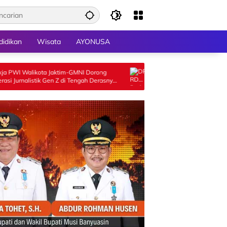
didikan
Wisata
AYONUSA
aktim-GMNI Dorong
DPRD Padang Gelar Rapat Paripurna
en Z di Tengah Derasnya
Istimewa Hari Jadi Kota ke-357, 12 Tokoh
Masyarakat Terima Penghargaan