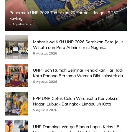
Papermob UNP 2026 Tampilkan 20 Formasi dengan 9.250
kavling
8 Agustus 2026
Mahasiswa KKN UNP 2026 Serahkan Peta Jalur
Wisata dan Peta Administrasi Nagari
Paninggahan
6 Agustus 2026
UNP Tuan Rumah Seminar Pendidikan Hari Jadi
Kota Padang Bersama Wamen Diktisainstek dan
CEO EMGS Malaysia
6 Agustus 2026
FPP UNP Cetak Calon Wirausaha Konveksi di
Nagari Lubuak Batingkok Limapuluh Kota
5 Agustus 2026
UNP Dampingi Warga Binaan Lapas Kelas IIB