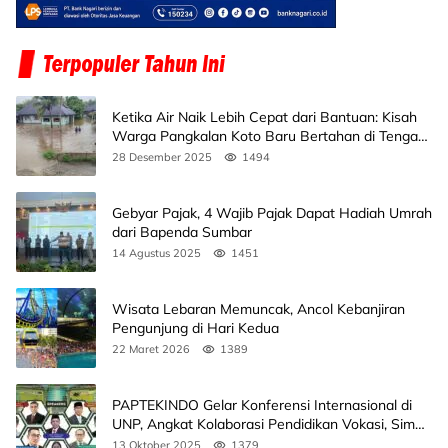
Ketika Air Naik Lebih Cepat dari Bantuan: Kisah
Warga Pangkalan Koto Baru Bertahan di Tengah
Banjir
28 Desember 2025
1494
Gebyar Pajak, 4 Wajib Pajak Dapat Hadiah Umrah
dari Bapenda Sumbar
14 Agustus 2025
1451
Wisata Lebaran Memuncak, Ancol Kebanjiran
Pengunjung di Hari Kedua
22 Maret 2026
1389
PAPTEKINDO Gelar Konferensi Internasional di
UNP, Angkat Kolaborasi Pendidikan Vokasi, Simak
Agendanya
13 Oktober 2025
1379