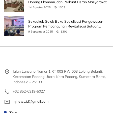
Dorong Ekonomi, dan Perkuat Peran Masyarakat
14 Agustus 2025
1303
Sekdakab Solok Buka Sosialisasi Pengawasan
Program Pembangunan Revitalisasi Satuan
Pendidikan
9 September 2025
1301
Jalan Lansano Nomor 1 RT 003 RW 003 Lolong Belanti,
Kecamatan Padang Utara, Kota Padang, Sumatera Barat,
Indonesia - 25133
+62 852-6319-5027
mjnews.id@gmail.com