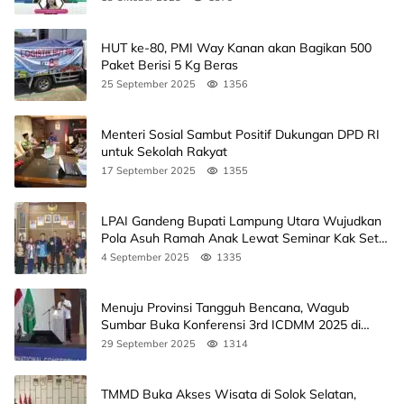
HUT ke-80, PMI Way Kanan akan Bagikan 500
Paket Berisi 5 Kg Beras
25 September 2025
1356
Menteri Sosial Sambut Positif Dukungan DPD RI
untuk Sekolah Rakyat
17 September 2025
1355
LPAI Gandeng Bupati Lampung Utara Wujudkan
Pola Asuh Ramah Anak Lewat Seminar Kak Seto,
Ini Jadwalnya
4 September 2025
1335
Menuju Provinsi Tangguh Bencana, Wagub
Sumbar Buka Konferensi 3rd ICDMM 2025 di
Unand
29 September 2025
1314
TMMD Buka Akses Wisata di Solok Selatan,