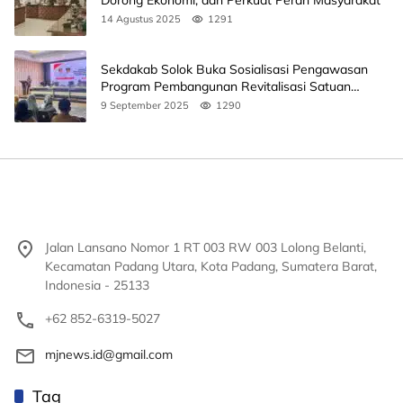
14 Agustus 2025
1291
Sekdakab Solok Buka Sosialisasi Pengawasan
Program Pembangunan Revitalisasi Satuan
Pendidikan
9 September 2025
1290
Jalan Lansano Nomor 1 RT 003 RW 003 Lolong Belanti,
Kecamatan Padang Utara, Kota Padang, Sumatera Barat,
Indonesia - 25133
+62 852-6319-5027
mjnews.id@gmail.com
Tag