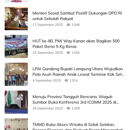
Menteri Sosial Sambut Positif Dukungan DPD RI
untuk Sekolah Rakyat
17 September 2025
1346
HUT ke-80, PMI Way Kanan akan Bagikan 500
Paket Berisi 5 Kg Beras
25 September 2025
1345
LPAI Gandeng Bupati Lampung Utara Wujudkan
Pola Asuh Ramah Anak Lewat Seminar Kak Seto,
Ini Jadwalnya
4 September 2025
1324
Menuju Provinsi Tangguh Bencana, Wagub
Sumbar Buka Konferensi 3rd ICDMM 2025 di
Unand
29 September 2025
1299
TMMD Buka Akses Wisata di Solok Selatan,
Dorong Ekonomi, dan Perkuat Peran Masyarakat