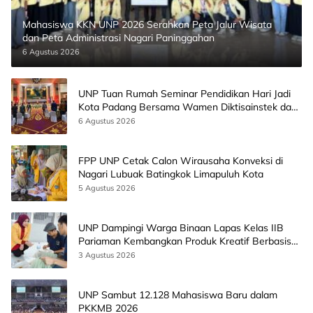
Mahasiswa KKN UNP 2026 Serahkan Peta Jalur Wisata
dan Peta Administrasi Nagari Paninggahan
6 Agustus 2026
UNP Tuan Rumah Seminar Pendidikan Hari Jadi
Kota Padang Bersama Wamen Diktisainstek dan
CEO EMGS Malaysia
6 Agustus 2026
FPP UNP Cetak Calon Wirausaha Konveksi di
Nagari Lubuak Batingkok Limapuluh Kota
5 Agustus 2026
UNP Dampingi Warga Binaan Lapas Kelas IIB
Pariaman Kembangkan Produk Kreatif Berbasis
AI
3 Agustus 2026
UNP Sambut 12.128 Mahasiswa Baru dalam
PKKMB 2026