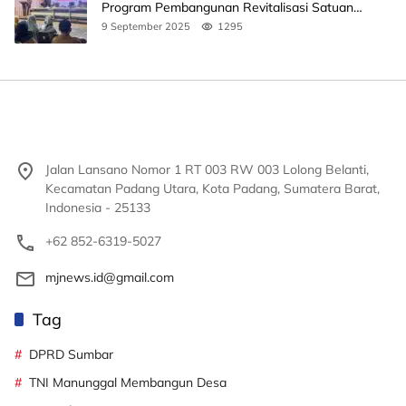
Program Pembangunan Revitalisasi Satuan
Pendidikan
9 September 2025
1295
Jalan Lansano Nomor 1 RT 003 RW 003 Lolong Belanti,
Kecamatan Padang Utara, Kota Padang, Sumatera Barat,
Indonesia - 25133
+62 852-6319-5027
mjnews.id@gmail.com
Tag
DPRD Sumbar
TNI Manunggal Membangun Desa