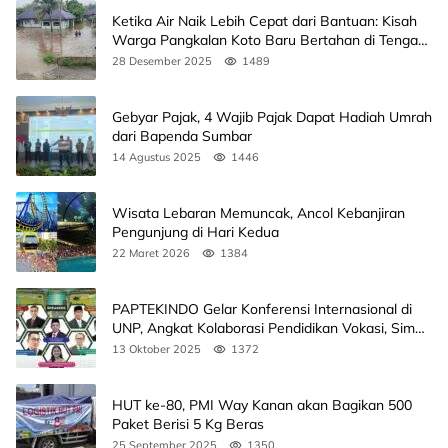
Ketika Air Naik Lebih Cepat dari Bantuan: Kisah
Warga Pangkalan Koto Baru Bertahan di Tengah
Banjir
28 Desember 2025
1489
Gebyar Pajak, 4 Wajib Pajak Dapat Hadiah Umrah
dari Bapenda Sumbar
14 Agustus 2025
1446
Wisata Lebaran Memuncak, Ancol Kebanjiran
Pengunjung di Hari Kedua
22 Maret 2026
1384
PAPTEKINDO Gelar Konferensi Internasional di
UNP, Angkat Kolaborasi Pendidikan Vokasi, Simak
Agendanya
13 Oktober 2025
1372
HUT ke-80, PMI Way Kanan akan Bagikan 500
Paket Berisi 5 Kg Beras
25 September 2025
1350