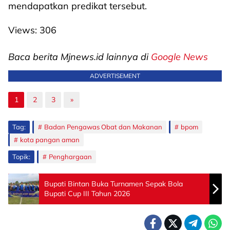
mendapatkan predikat tersebut.
Views:
306
Baca berita Mjnews.id lainnya di
Google News
ADVERTISEMENT
1
2
3
»
Tag:
Badan Pengawas Obat dan Makanan
bpom
kota pangan aman
Topik:
Penghargaan
Bupati Bintan Buka Turnamen Sepak Bola
Bupati Cup III Tahun 2026