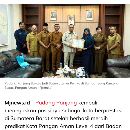
Padang Panjang Sukses Jadi Satu-satunya Pemko di Sumbar yang Kantongi
Status Pangan Aman. (f/pemko)
Mjnews.id
–
Padang Panjang
kembali
menegaskan posisinya sebagai kota berprestasi
di Sumatera Barat setelah berhasil meraih
predikat Kota Pangan Aman Level 4 dari Badan