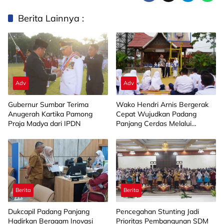
Berita Lainnya :
Adv
Adv
Gubernur Sumbar Terima
Wako Hendri Arnis Bergerak
Anugerah Kartika Pamong
Cepat Wujudkan Padang
Praja Madya dari IPDN
Panjang Cerdas Melalui
Program Pendidikan
Terintegrasi
Berita
Berita
Dukcapil Padang Panjang
Pencegahan Stunting Jadi
Hadirkan Beragam Inovasi
Prioritas Pembangunan SDM