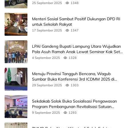
25 September 2025
1348
Menteri Sosial Sambut Positif Dukungan DPD RI
untuk Sekolah Rakyat
17 September 2025
1347
LPAI Gandeng Bupati Lampung Utara Wujudkan
Pola Asuh Ramah Anak Lewat Seminar Kak Seto,
Ini Jadwalnya
4 September 2025
1328
Menuju Provinsi Tangguh Bencana, Wagub
Sumbar Buka Konferensi 3rd ICDMM 2025 di
Unand
29 September 2025
1303
Sekdakab Solok Buka Sosialisasi Pengawasan
Program Pembangunan Revitalisasi Satuan
Pendidikan
9 September 2025
1293