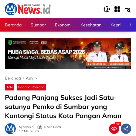
Langsung
ke
konten
Beranda
Sumbar
Ekonomi
Kesehatan
Kepri
Kri
Beranda
Adv
Adv
Padang Panjang
Padang Panjang Sukses Jadi Satu-
satunya Pemko di Sumbar yang
Kantongi Status Kota Pangan Aman
306
Mjnewsid
4 Min Baca
12 Mei 2026