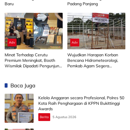
Baru
Padang Panjang
Adv
Adv
Minat Terhadap Cerutu
Wujudkan Harapan Korban
Premium Meningkat, Booth
Bencana Hidrometeorologi,
Wismilak Dipadati Pengunjung
Pemkab Agam Segera
di FHI 2026
Bangun 160 Unit Huntap di
Kayu Pasak
Baca Juga
Kelola Anggaran secara Profesional, Polres 50
Kota Raih Penghargaan di KPPN Bukittinggi
Awards
Berita
5 Agustus 2026