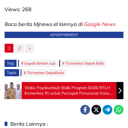
Views:
268
Baca berita Mjnews.id lainnya di
Google News
ADVERTISEMENT
1
2
»
Tag:
bupati bintan cup
Turnamen Sepak Bola
Topik:
Turnamen Sepakbola
Wako Payakumbuh Bidik Program 8.000 RTLH
Kemenkes RI untuk Percepat Penurunan Kasus
TBC
Berita Lainnya :