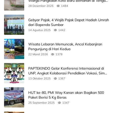
Warga Pangkalan Koto Baru Bertahan di Tengah
Banjir
28 Desember 2025
1484
Gebyar Pajak, 4 Wajib Pajak Dapat Hadiah Umrah
dari Bapenda Sumbar
14 Agustus 2025
1442
Wisata Lebaran Memuncak, Ancol Kebanjiran
Pengunjung di Hari Kedua
22 Maret 2026
1378
PAPTEKINDO Gelar Konferensi Internasional di
UNP, Angkat Kolaborasi Pendidikan Vokasi, Simak
Agendanya
13 Oktober 2025
1367
HUT ke-80, PMI Way Kanan akan Bagikan 500
Paket Berisi 5 Kg Beras
25 September 2025
1347