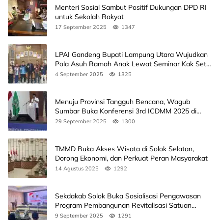
Menteri Sosial Sambut Positif Dukungan DPD RI
untuk Sekolah Rakyat
17 September 2025
1347
LPAI Gandeng Bupati Lampung Utara Wujudkan
Pola Asuh Ramah Anak Lewat Seminar Kak Seto,
Ini Jadwalnya
4 September 2025
1325
Menuju Provinsi Tangguh Bencana, Wagub
Sumbar Buka Konferensi 3rd ICDMM 2025 di
Unand
29 September 2025
1300
TMMD Buka Akses Wisata di Solok Selatan,
Dorong Ekonomi, dan Perkuat Peran Masyarakat
14 Agustus 2025
1292
Sekdakab Solok Buka Sosialisasi Pengawasan
Program Pembangunan Revitalisasi Satuan
Pendidikan
9 September 2025
1291