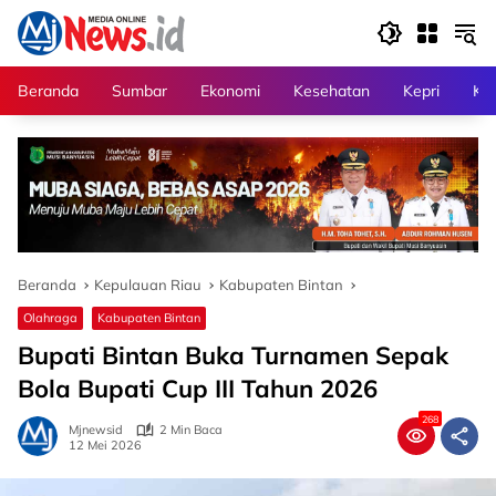
Langsung
ke
konten
Beranda
Sumbar
Ekonomi
Kesehatan
Kepri
Kri
Beranda
Kepulauan Riau
Kabupaten Bintan
Olahraga
Kabupaten Bintan
Bupati Bintan Buka Turnamen Sepak
Bola Bupati Cup III Tahun 2026
268
Mjnewsid
2 Min Baca
12 Mei 2026