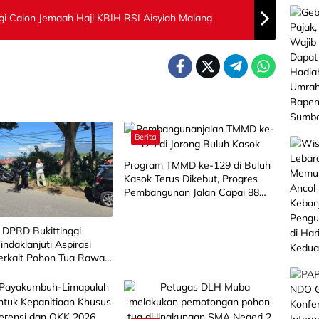
agi Calon Jemaah Haji KBIH RSI Aisyiah Malang
Berita
Program TMMD ke-129 di Buluh
Kasok Terus Dikebut, Progres
Pembangunan Jalan Capai 88
Persen
 DPRD Bukittinggi
Tindaklanjuti Aspirasi
erkait Pohon Tua Rawan
g