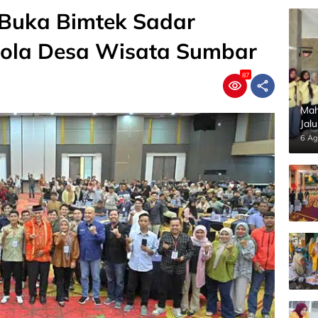
 Buka Bimtek Sadar
lola Desa Wisata Sumbar
87
Mah
Jal
Pan
6 Ag