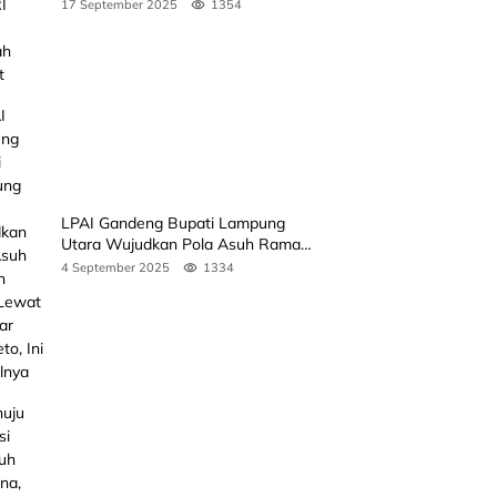
Rakyat
17 September 2025
1354
LPAI Gandeng Bupati Lampung
Utara Wujudkan Pola Asuh Ramah
Anak Lewat Seminar Kak Seto, Ini
4 September 2025
1334
Jadwalnya