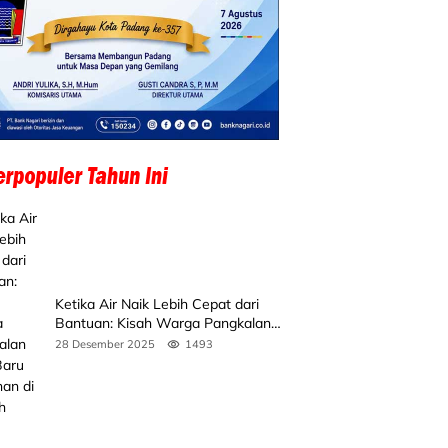
Ketika Air Naik Lebih Cepat dari
Bantuan: Kisah Warga Pangkalan
Koto Baru Bertahan di Tengah
28 Desember 2025
1493
Banjir