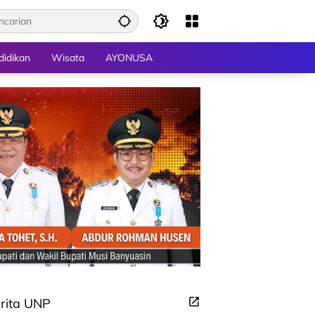
didikan
Wisata
AYONUSA
rita UNP