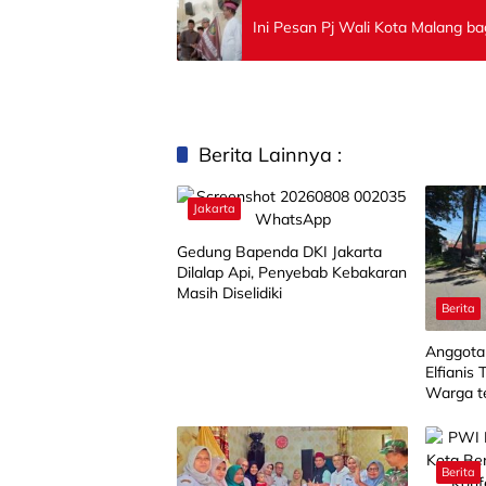
Ini Pesan Pj Wali Kota Malang b
Berita Lainnya :
Jakarta
Gedung Bapenda DKI Jakarta
Dilalap Api, Penyebab Kebakaran
Masih Diselidiki
Berita
Anggota
Elfianis 
Warga t
Tumban
Berita