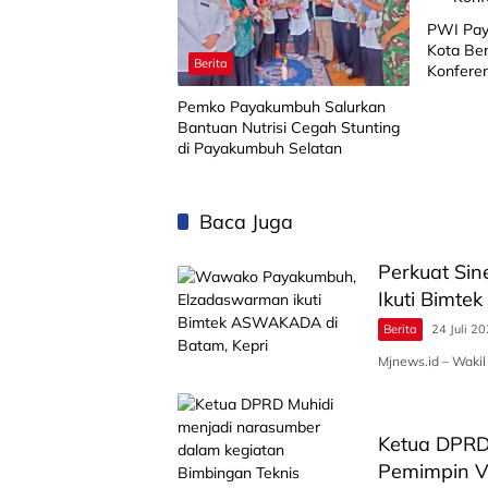
PWI Pay
Kota Be
Berita
Konfere
Pemko Payakumbuh Salurkan
Bantuan Nutrisi Cegah Stunting
di Payakumbuh Selatan
Baca Juga
Perkuat Si
Ikuti Bimt
Berita
24 Juli 2
Mjnews.id – Waki
Ketua DPRD
Pemimpin V