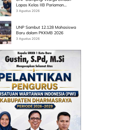
Lapas Kelas IIB Pariaman
Kembangkan Produk Kreatif
3 Agustus 2026
Berbasis AI
UNP Sambut 12.128 Mahasiswa
Baru dalam PKKMB 2026
3 Agustus 2026