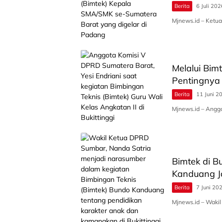
Berita
6 Juli 202
Mjnews.id – Ketu
Melalui Bimt
Pentingnya
Berita
11 Juni 2
Mjnews.id – Angg
Bimtek di B
Kanduang J
Berita
7 Juni 20
Mjnews.id – Waki