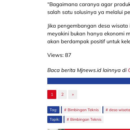
“Bagaimana caranya agar produk 
salah satu solusinya ya melalui 
Jika pengembangan desa wisata i
meyakini bukan hanya ekonomi m
akan berdampak positif untuk kel
Views:
87
Baca berita Mjnews.id lainnya di
1
2
»
Tag:
Bimbingan Teknis
desa wisat
Topik:
Bimbingan Teknis