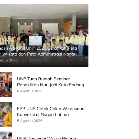
asiswa KKN UNP 2026 Serahkan Peta
ur Wisata dan Peta Administrasi Nagari
inggahan
ustus 2026
UNP Tuan Rumah Seminar
Pendidikan Hari Jadi Kota Padang
Bersama Wamen Diktisainstek dan
6 Agustus 2026
CEO EMGS Malaysia
FPP UNP Cetak Calon Wirausaha
Konveksi di Nagari Lubuak
Batingkok Limapuluh Kota
5 Agustus 2026
UNP Dampingi Warga Binaan