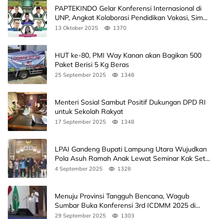
PAPTEKINDO Gelar Konferensi Internasional di
UNP, Angkat Kolaborasi Pendidikan Vokasi, Simak
Agendanya
13 Oktober 2025
1370
HUT ke-80, PMI Way Kanan akan Bagikan 500
Paket Berisi 5 Kg Beras
25 September 2025
1348
Menteri Sosial Sambut Positif Dukungan DPD RI
untuk Sekolah Rakyat
17 September 2025
1348
LPAI Gandeng Bupati Lampung Utara Wujudkan
Pola Asuh Ramah Anak Lewat Seminar Kak Seto,
Ini Jadwalnya
4 September 2025
1328
Menuju Provinsi Tangguh Bencana, Wagub
Sumbar Buka Konferensi 3rd ICDMM 2025 di
Unand
29 September 2025
1303