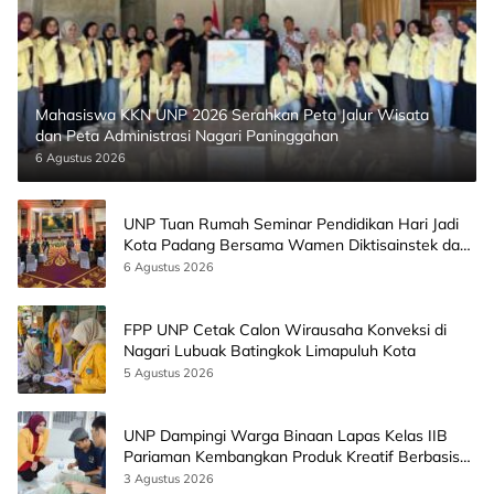
Mahasiswa KKN UNP 2026 Serahkan Peta Jalur Wisata
dan Peta Administrasi Nagari Paninggahan
6 Agustus 2026
UNP Tuan Rumah Seminar Pendidikan Hari Jadi
Kota Padang Bersama Wamen Diktisainstek dan
CEO EMGS Malaysia
6 Agustus 2026
FPP UNP Cetak Calon Wirausaha Konveksi di
Nagari Lubuak Batingkok Limapuluh Kota
5 Agustus 2026
UNP Dampingi Warga Binaan Lapas Kelas IIB
Pariaman Kembangkan Produk Kreatif Berbasis
AI
3 Agustus 2026