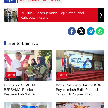
Topik:
Pengentasan Kemiskinan
Pj Gubsu Lepas Jemaah Haji Kloter I asal
Kabupaten Asahan
Berita Lainnya :
Berita
Berita
Luncurkan GEMPITA
Wako Zulmaeta Dukung KONI
BERSAMA, Pemko
Payakumbuh Bidik Prestasi
Payakumbuh Salurkan
Terbaik di Porprov 2026
Bantuan Budidaya Pangan
kepada 15 KWT