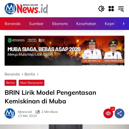
Langsung
ke
konten
Beranda
Sumbar
Ekonomi
Kesehatan
Kepri
Kri
Beranda
Berita
Berita
Musi Banyuasin
BRIN Lirik Model Pengentasan
Kemiskinan di Muba
70
Mjnewsid
2 Min Baca
13 Mei 2024