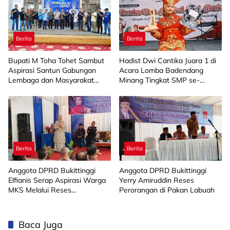
Berita
Berita
Bupati M Toha Tohet Sambut
Hadist Dwi Cantika Juara 1 di
Aspirasi Santun Gabungan
Acara Lomba Badendang
Lembaga dan Masyarakat
Minang Tingkat SMP se-
Muba Bersatu
Limapuluh Kota
Berita
Berita
Anggota DPRD Bukittinggi
Anggota DPRD Bukittinggi
Elfianis Serap Aspirasi Warga
Yerry Amiruddin Reses
MKS Melalui Reses
Perorangan di Pakan Labuah
Perorangan
Baca Juga