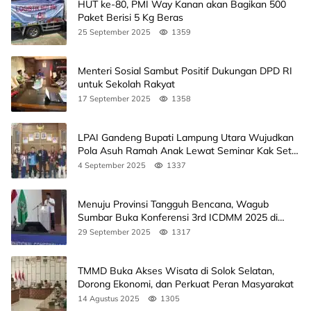
HUT ke-80, PMI Way Kanan akan Bagikan 500
Paket Berisi 5 Kg Beras
25 September 2025
1359
Menteri Sosial Sambut Positif Dukungan DPD RI
untuk Sekolah Rakyat
17 September 2025
1358
LPAI Gandeng Bupati Lampung Utara Wujudkan
Pola Asuh Ramah Anak Lewat Seminar Kak Seto,
Ini Jadwalnya
4 September 2025
1337
Menuju Provinsi Tangguh Bencana, Wagub
Sumbar Buka Konferensi 3rd ICDMM 2025 di
Unand
29 September 2025
1317
TMMD Buka Akses Wisata di Solok Selatan,
Dorong Ekonomi, dan Perkuat Peran Masyarakat
14 Agustus 2025
1305