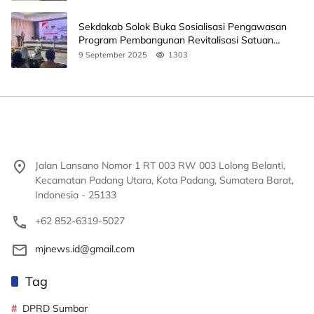
Sekdakab Solok Buka Sosialisasi Pengawasan
Program Pembangunan Revitalisasi Satuan
Pendidikan
9 September 2025
1303
Jalan Lansano Nomor 1 RT 003 RW 003 Lolong Belanti,
Kecamatan Padang Utara, Kota Padang, Sumatera Barat,
Indonesia - 25133
+62 852-6319-5027
mjnews.id@gmail.com
Tag
DPRD Sumbar