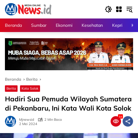
Langsung
ke
konten
Beranda
Sumbar
Ekonomi
Kesehatan
Kepri
Kri
Beranda
Berita
Berita
Kota Solok
Hadiri Sua Pemuda Wilayah Sumatera
di Pekanbaru, Ini Kata Wali Kota Solok
64
Mjnewsid
2 Min Baca
2 Mei 2024