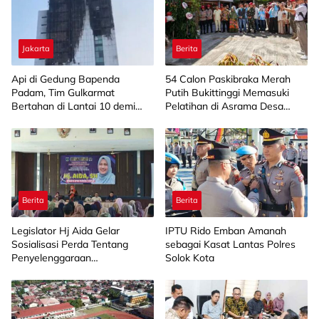
Jakarta
Berita
Api di Gedung Bapenda
‎54 Calon Paskibraka Merah
Padam, Tim Gulkarmat
Putih Bukittinggi Memasuki
Bertahan di Lantai 10 demi
Pelatihan di Asrama Desa
Pastikan Tidak Ada
Bahagia
Perambatan
Berita
Berita
Legislator Hj Aida Gelar
IPTU Rido Emban Amanah
Sosialisasi Perda Tentang
sebagai Kasat Lantas Polres
Penyelenggaraan
Solok Kota
Kesejahteraan Sosial di
Limapuluh Kota