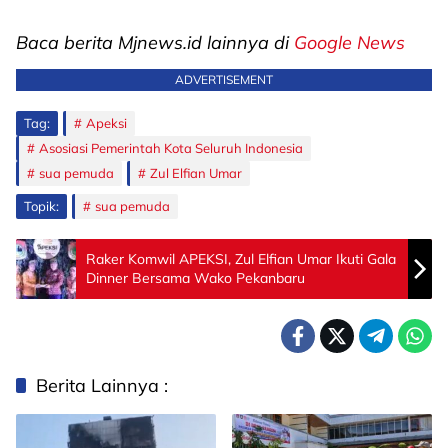
Baca berita Mjnews.id lainnya di
Google News
ADVERTISEMENT
Tag:
Apeksi
Asosiasi Pemerintah Kota Seluruh Indonesia
sua pemuda
Zul Elfian Umar
Topik:
sua pemuda
Raker Komwil APEKSI, Zul Elfian Umar Ikuti Gala
Dinner Bersama Wako Pekanbaru
Berita Lainnya :