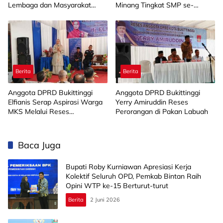
Lembaga dan Masyarakat
Minang Tingkat SMP se-
Muba Bersatu
Limapuluh Kota
Berita
Berita
Anggota DPRD Bukittinggi
Anggota DPRD Bukittinggi
Elfianis Serap Aspirasi Warga
Yerry Amiruddin Reses
MKS Melalui Reses
Perorangan di Pakan Labuah
Perorangan
Baca Juga
Bupati Roby Kurniawan Apresiasi Kerja
Kolektif Seluruh OPD, Pemkab Bintan Raih
Opini WTP ke-15 Berturut-turut
Berita
2 Juni 2026