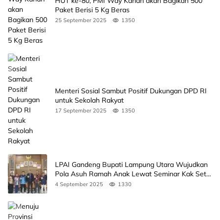
HUT ke-80, PMI Way Kanan akan Bagikan 500
Paket Berisi 5 Kg Beras
25 September 2025
1350
Menteri Sosial Sambut Positif Dukungan DPD RI
untuk Sekolah Rakyat
17 September 2025
1350
LPAI Gandeng Bupati Lampung Utara Wujudkan
Pola Asuh Ramah Anak Lewat Seminar Kak Seto,
Ini Jadwalnya
4 September 2025
1330