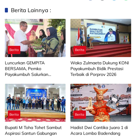
Berita Lainnya :
Berita
Berita
Luncurkan GEMPITA
Wako Zulmaeta Dukung KONI
BERSAMA, Pemko
Payakumbuh Bidik Prestasi
Payakumbuh Salurkan
Terbaik di Porprov 2026
Bantuan Budidaya Pangan
kepada 15 KWT
Berita
Berita
Bupati M Toha Tohet Sambut
Hadist Dwi Cantika Juara 1 di
Aspirasi Santun Gabungan
Acara Lomba Badendang