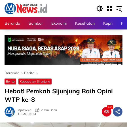
Langsung
ke
konten
Beranda
Sumbar
Ekonomi
Kesehatan
Kepri
Kri
Beranda
Berita
Berita
Kabupaten Sijunjung
Hebat! Pemkab Sijunjung Raih Opini
WTP ke-8
990
Mjnewsid
2 Min Baca
15 Mei 2024