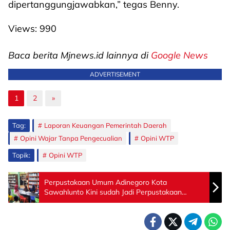
dipertanggungjawabkan,” tegas Benny.
Views:
990
Baca berita Mjnews.id lainnya di
Google News
ADVERTISEMENT
1
2
»
Tag:
Laporan Keuangan Pemerintah Daerah
Opini Wajar Tanpa Pengecualian
Opini WTP
Topik:
Opini WTP
Perpustakaan Umum Adinegoro Kota
Sawahlunto Kini sudah Jadi Perpustakaan
Berbasis Inklusi Sosial