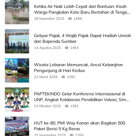
Ketika Air Naik Lebih Cepat dari Bantuan: Kisah
Warga Pangkalan Koto Baru Bertahan di Tengah
Banjir
28 Desember 2025
1499
Gebyar Pajak, 4 Wajib Pajak Dapat Hadiah Umrah
dari Bapenda Sumbar
14 Agustus 2025
1454
Wisata Lebaran Memuncak, Ancol Kebanjiran
Pengunjung di Hari Kedua
22 Maret 2026
1392
PAPTEKINDO Gelar Konferensi Internasional di
UNP, Angkat Kolaborasi Pendidikan Vokasi, Simak
Agendanya
13 Oktober 2025
1382
HUT ke-80, PMI Way Kanan akan Bagikan 500
Paket Berisi 5 Kg Beras
25 September 2025
1359