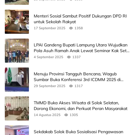
Menteri Sosial Sambut Positif Dukungan DPD RI
untuk Sekolah Rakyat
17 September 2025
1358
LPAI Gandeng Bupati Lampung Utara Wujudkan
Pola Asuh Ramah Anak Lewat Seminar Kak Seto,
Ini Jadwalnya
4 September 2025
1337
Menuju Provinsi Tangguh Bencana, Wagub
Sumbar Buka Konferensi 3rd ICDMM 2025 di
Unand
29 September 2025
1317
TMMD Buka Akses Wisata di Solok Selatan,
Dorong Ekonomi, dan Perkuat Peran Masyarakat
14 Agustus 2025
1305
Sekdakab Solok Buka Sosialisasi Pengawasan