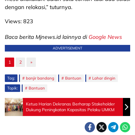
dengan relokasi,” tuturnya.
Views:
823
Baca berita Mjnews.id lainnya di
Google News
ADVERTISEMENT
1
2
»
Tag:
banjir bandang
Bantuan
Lahar dingin
Topik:
Bantuan
Ketua Harian Dekranas Berharap Stakeholder
Dukung Peningkatan Kapasitas Pelaku UMKM