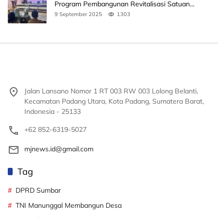
Program Pembangunan Revitalisasi Satuan
Pendidikan
9 September 2025
1303
Jalan Lansano Nomor 1 RT 003 RW 003 Lolong Belanti,
Kecamatan Padang Utara, Kota Padang, Sumatera Barat,
Indonesia - 25133
+62 852-6319-5027
mjnews.id@gmail.com
Tag
DPRD Sumbar
TNI Manunggal Membangun Desa