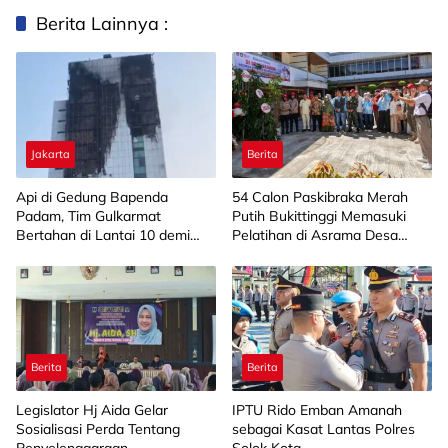
Berita Lainnya :
Jakarta
Berita
Api di Gedung Bapenda
‎54 Calon Paskibraka Merah
Padam, Tim Gulkarmat
Putih Bukittinggi Memasuki
Bertahan di Lantai 10 demi
Pelatihan di Asrama Desa
Pastikan Tidak Ada
Bahagia
Perambatan
Berita
Berita
Legislator Hj Aida Gelar
IPTU Rido Emban Amanah
Sosialisasi Perda Tentang
sebagai Kasat Lantas Polres