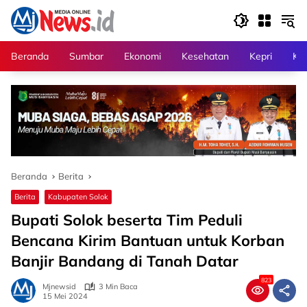
Langsung
ke
konten
Beranda
Sumbar
Ekonomi
Kesehatan
Kepri
Kri
Beranda
Berita
Berita
Kabupaten Solok
Bupati Solok beserta Tim Peduli
Bencana Kirim Bantuan untuk Korban
Banjir Bandang di Tanah Datar
823
Mjnewsid
3 Min Baca
15 Mei 2024