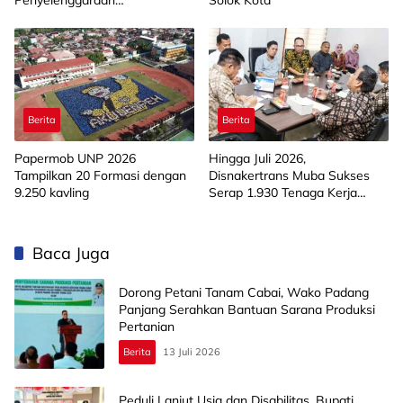
Penyelenggaraan
Solok Kota
Kesejahteraan Sosial di
Limapuluh Kota
Berita
Berita
Papermob UNP 2026
Hingga Juli 2026,
Tampilkan 20 Formasi dengan
Disnakertrans Muba Sukses
9.250 kavling
Serap 1.930 Tenaga Kerja
Lokal
Baca Juga
Dorong Petani Tanam Cabai, Wako Padang
Panjang Serahkan Bantuan Sarana Produksi
Pertanian
Berita
13 Juli 2026
Peduli Lanjut Usia dan Disabilitas, Bupati