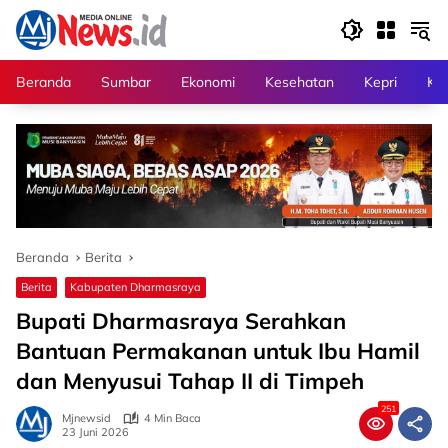
Langsung
ke
konten
Beranda
Sumbar
Ekonomi
Kesehatan
Kepri
Kri
Beranda
Berita
Berita
Kabupaten Dharmasraya
Bupati Dharmasraya Serahkan
Bantuan Permakanan untuk Ibu Hamil
dan Menyusui Tahap II di Timpeh
251
Mjnewsid
4 Min Baca
23 Juni 2026