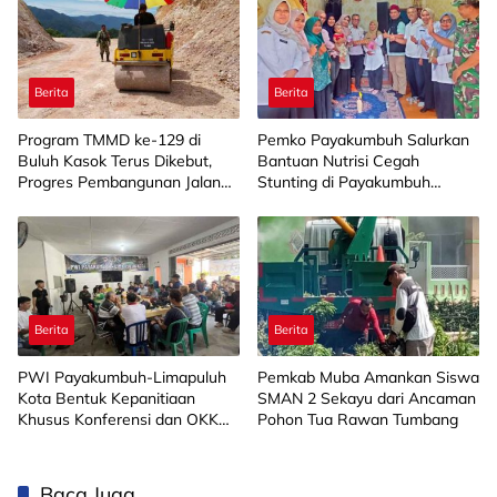
Berita
Berita
Program TMMD ke-129 di
Pemko Payakumbuh Salurkan
Buluh Kasok Terus Dikebut,
Bantuan Nutrisi Cegah
Progres Pembangunan Jalan
Stunting di Payakumbuh
Capai 88 Persen
Selatan
Berita
Berita
PWI Payakumbuh-Limapuluh
Pemkab Muba Amankan Siswa
Kota Bentuk Kepanitiaan
SMAN 2 Sekayu dari Ancaman
Khusus Konferensi dan OKK
Pohon Tua Rawan Tumbang
2026
Baca Juga