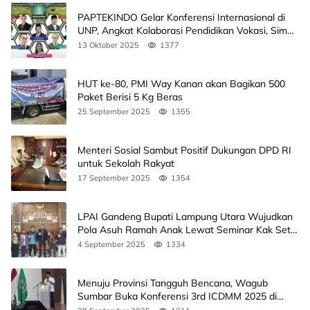
PAPTEKINDO Gelar Konferensi Internasional di
UNP, Angkat Kolaborasi Pendidikan Vokasi, Simak
Agendanya
13 Oktober 2025
1377
HUT ke-80, PMI Way Kanan akan Bagikan 500
Paket Berisi 5 Kg Beras
25 September 2025
1355
Menteri Sosial Sambut Positif Dukungan DPD RI
untuk Sekolah Rakyat
17 September 2025
1354
LPAI Gandeng Bupati Lampung Utara Wujudkan
Pola Asuh Ramah Anak Lewat Seminar Kak Seto,
Ini Jadwalnya
4 September 2025
1334
Menuju Provinsi Tangguh Bencana, Wagub
Sumbar Buka Konferensi 3rd ICDMM 2025 di
Unand