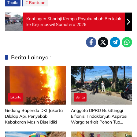
Topik:
Bantuan
Kontingen Shorinji Kempo Payakumbuh Bertolak
ke Kejurnaswil Sumatera 2026
Berita Lainnya :
Jakarta
Berita
Gedung Bapenda DKI Jakarta
Anggota DPRD Bukittinggi
Dilalap Api, Penyebab
Elfianis Tindaklanjuti Aspirasi
Kebakaran Masih Diselidiki
Warga terkait Pohon Tua
Rawan Tumbang