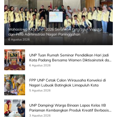
Mahasiswa KKN UNP 2026 Serahkan Peta Jalur Wisata
dan Peta Administrasi Nagari Paninggahan
6 Agustus 2026
UNP Tuan Rumah Seminar Pendidikan Hari Jadi
Kota Padang Bersama Wamen Diktisainstek dan
CEO EMGS Malaysia
6 Agustus 2026
FPP UNP Cetak Calon Wirausaha Konveksi di
Nagari Lubuak Batingkok Limapuluh Kota
5 Agustus 2026
UNP Dampingi Warga Binaan Lapas Kelas IIB
Pariaman Kembangkan Produk Kreatif Berbasis
AI
3 Agustus 2026