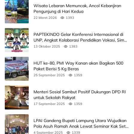
Wisata Lebaran Memuncak, Ancol Kebanjiran
Pengunjung di Hari Kedua
22 Maret 2026
1393
PAPTEKINDO Gelar Konferensi Internasional di
UNP, Angkat Kolaborasi Pendidikan Vokasi, Simak
Agendanya
13 Oktober 2025
1383
HUT ke-80, PMI Way Kanan akan Bagikan 500
Paket Berisi 5 Kg Beras
25 September 2025
1359
Menteri Sosial Sambut Positif Dukungan DPD RI
untuk Sekolah Rakyat
17 September 2025
1359
LPAI Gandeng Bupati Lampung Utara Wujudkan
Pola Asuh Ramah Anak Lewat Seminar Kak Seto,
Ini Jadwalnya
4 September 2025
1339