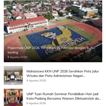
Papermob UNP 2026 Tampilkan 20 Formasi dengan 9.250
kavling
8 Agustus 2026
Mahasiswa KKN UNP 2026 Serahkan Peta Jalur
Wisata dan Peta Administrasi Nagari
Paninggahan
6 Agustus 2026
UNP Tuan Rumah Seminar Pendidikan Hari Jadi
Kota Padang Bersama Wamen Diktisainstek dan
CEO EMGS Malaysia
6 Agustus 2026