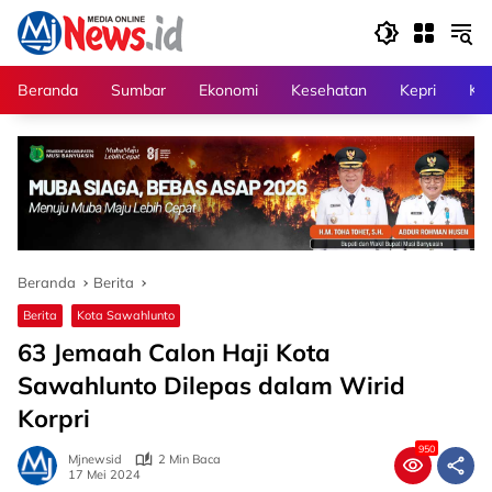
Langsung
ke
konten
Beranda
Sumbar
Ekonomi
Kesehatan
Kepri
Kri
Beranda
Berita
Berita
Kota Sawahlunto
63 Jemaah Calon Haji Kota
Sawahlunto Dilepas dalam Wirid
Korpri
950
Mjnewsid
2 Min Baca
17 Mei 2024