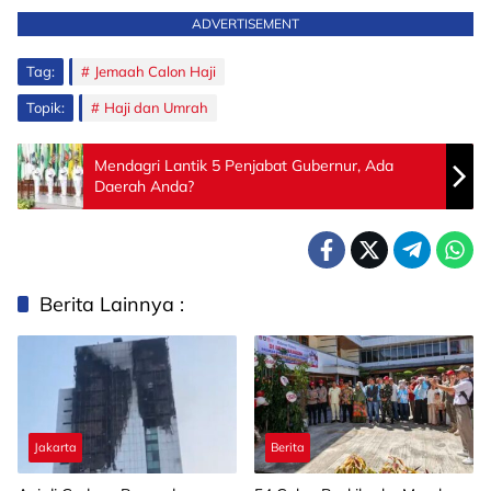
ADVERTISEMENT
Tag:
Jemaah Calon Haji
Topik:
Haji dan Umrah
Mendagri Lantik 5 Penjabat Gubernur, Ada
Daerah Anda?
Berita Lainnya :
Jakarta
Berita