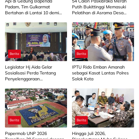
Api di Gedung Bapenda
‎54 Calon Paskibraka Merah
Padam, Tim Gulkarmat
Putih Bukittinggi Memasuki
Bertahan di Lantai 10 demi
Pelatihan di Asrama Desa
Pastikan Tidak Ada
Bahagia
Perambatan
Berita
Berita
Legislator Hj Aida Gelar
IPTU Rido Emban Amanah
Sosialisasi Perda Tentang
sebagai Kasat Lantas Polres
Penyelenggaraan
Solok Kota
Kesejahteraan Sosial di
Limapuluh Kota
Berita
Berita
Papermob UNP 2026
Hingga Juli 2026,