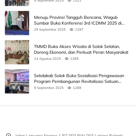
4 September 2025
1322
Menuju Provinsi Tangguh Bencana, Wagub
Sumbar Buka Konferensi 3rd ICDMM 2025 di
Unand
29 September 2025
1297
TMMD Buka Akses Wisata di Solok Selatan,
Dorong Ekonomi, dan Perkuat Peran Masyarakat
14 Agustus 2025
1289
Sekdakab Solok Buka Sosialisasi Pengawasan
Program Pembangunan Revitalisasi Satuan
Pendidikan
9 September 2025
1288
Jalan Lansano Nomor 1 RT 003 RW 003 Lolong Belanti,