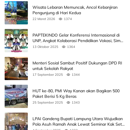
Wisata Lebaran Memuncak, Ancol Kebanjiran
Pengunjung di Hari Kedua
22 Maret 2026
1374
PAPTEKINDO Gelar Konferensi Internasional di
UNP, Angkat Kolaborasi Pendidikan Vokasi, Simak
Agendanya
13 Oktober 2025
1364
Menteri Sosial Sambut Positif Dukungan DPD RI
untuk Sekolah Rakyat
17 September 2025
1344
HUT ke-80, PMI Way Kanan akan Bagikan 500
Paket Berisi 5 Kg Beras
25 September 2025
1343
LPAI Gandeng Bupati Lampung Utara Wujudkan
Pola Asuh Ramah Anak Lewat Seminar Kak Seto,
Ini Jadwalnya