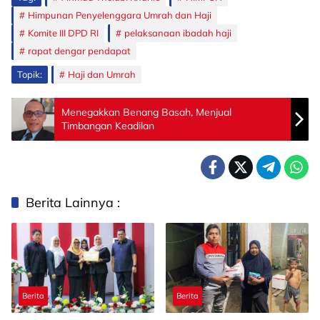
Himpunan Penyelenggara Umrah dan Haji
Komite III DPD RI
pelaksanaan ibadah haji
rapat dengar pendapat
Topik:
Haji dan Umrah
Menegakkan Benang Basah, Menjual
Timbangan Keadilan
Berita Lainnya :
Berita
Berita