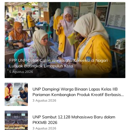
FPP UNP Cetak Calon Wirausaha Konveksi di Nagari
Lubuak Batingkok Limapuluh Kota
5 Agustus 2026
UNP Dampingi Warga Binaan Lapas Kelas IIB
Pariaman Kembangkan Produk Kreatif Berbasis
AI
3 Agustus 2026
UNP Sambut 12.128 Mahasiswa Baru dalam
PKKMB 2026
3 Agustus 2026