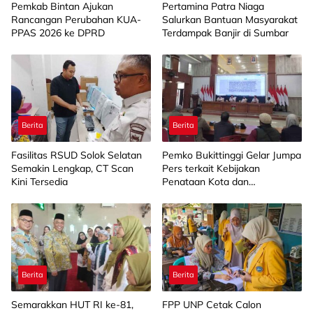
Pemkab Bintan Ajukan
Pertamina Patra Niaga
Rancangan Perubahan KUA-
Salurkan Bantuan Masyarakat
PPAS 2026 ke DPRD
Terdampak Banjir di Sumbar
Berita
Berita
Fasilitas RSUD Solok Selatan
Pemko Bukittinggi Gelar Jumpa
Semakin Lengkap, CT Scan
Pers terkait Kebijakan
Kini Tersedia
Penataan Kota dan
Pengelolaan Aset Barang Milik
Daerah
Berita
Berita
Semarakkan HUT RI ke-81,
FPP UNP Cetak Calon