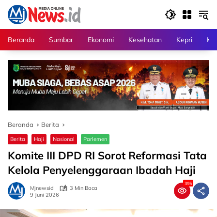
Langsung
ke
konten
Beranda
Sumbar
Ekonomi
Kesehatan
Kepri
Kri
Beranda
Berita
Berita
Haji
Nasional
Parlemen
Komite III DPD RI Sorot Reformasi Tata
Kelola Penyelenggaraan Ibadah Haji
395
Mjnewsid
3 Min Baca
9 Juni 2026