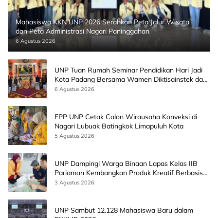
Mahasiswa KKN UNP 2026 Serahkan Peta Jalur Wisata
dan Peta Administrasi Nagari Paninggahan
6 Agustus 2026
UNP Tuan Rumah Seminar Pendidikan Hari Jadi
Kota Padang Bersama Wamen Diktisainstek dan
CEO EMGS Malaysia
6 Agustus 2026
FPP UNP Cetak Calon Wirausaha Konveksi di
Nagari Lubuak Batingkok Limapuluh Kota
5 Agustus 2026
UNP Dampingi Warga Binaan Lapas Kelas IIB
Pariaman Kembangkan Produk Kreatif Berbasis
AI
3 Agustus 2026
UNP Sambut 12.128 Mahasiswa Baru dalam