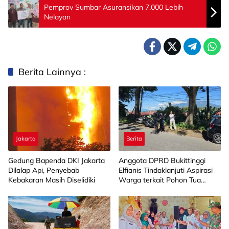
Pemprov Sumbar Asuransikan 7.000 Lebih
Nelayan
Berita Lainnya :
Jakarta
Berita
Gedung Bapenda DKI Jakarta
Anggota DPRD Bukittinggi
Dilalap Api, Penyebab
Elfianis Tindaklanjuti Aspirasi
Kebakaran Masih Diselidiki
Warga terkait Pohon Tua
Rawan Tumbang