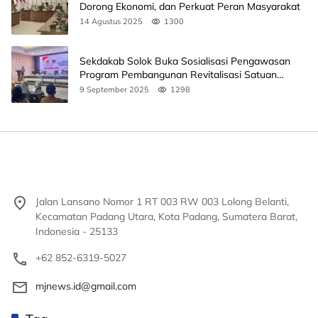
Dorong Ekonomi, dan Perkuat Peran Masyarakat
14 Agustus 2025
1300
Sekdakab Solok Buka Sosialisasi Pengawasan
Program Pembangunan Revitalisasi Satuan
Pendidikan
9 September 2025
1298
Jalan Lansano Nomor 1 RT 003 RW 003 Lolong Belanti,
Kecamatan Padang Utara, Kota Padang, Sumatera Barat,
Indonesia - 25133
+62 852-6319-5027
mjnews.id@gmail.com