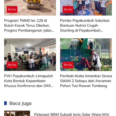
Berita
Berita
Program TMMD ke-129 di
Pemko Payakumbuh Salurkan
Buluh Kasok Terus Dikebut,
Bantuan Nutrisi Cegah
Progres Pembangunan Jalan
Stunting di Payakumbuh
Capai 88 Persen
Selatan
Berita
Berita
PWI Payakumbuh-Limapuluh
Pemkab Muba Amankan Siswa
Kota Bentuk Kepanitiaan
SMAN 2 Sekayu dari Ancaman
Khusus Konferensi dan OKK
Pohon Tua Rawan Tumbang
2026
Baca Juga
Pelangsir BBM Subsidi Jenis Solar Wara-Wiri