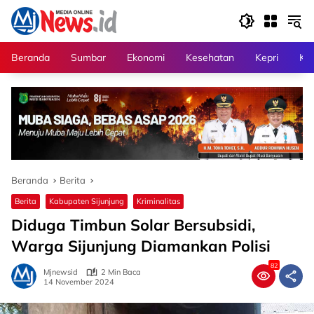
Langsung
ke
konten
Beranda
Sumbar
Ekonomi
Kesehatan
Kepri
Kri
Beranda
Berita
Berita
Kabupaten Sijunjung
Kriminalitas
Diduga Timbun Solar Bersubsidi,
Warga Sijunjung Diamankan Polisi
82
Mjnewsid
2 Min Baca
14 November 2024