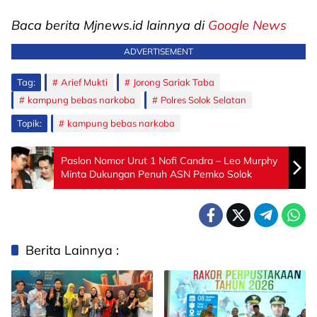
Baca berita Mjnews.id lainnya di
Google News
ADVERTISEMENT
Tag:
Arief Mukti
Jorong Sariak Taba
kampung bebas narkoba
Polres Solok Selatan
Topik:
kampung bebas narkoba
Paslon Nomor Urut 1 Nofi Candra – Leo Murphy
Minta Dukungan Penuh ASN Pemko Solok
Berita Lainnya :