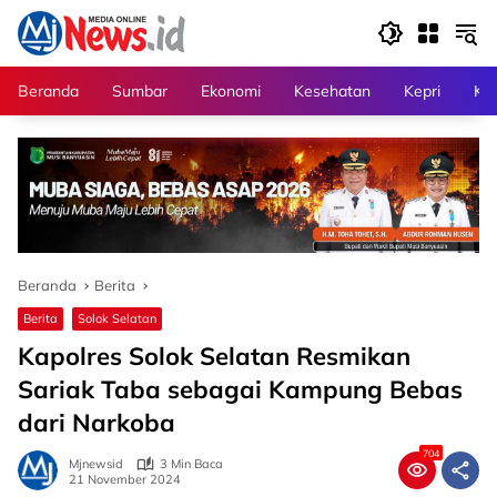
Langsung
ke
konten
Beranda
Sumbar
Ekonomi
Kesehatan
Kepri
Kri
Beranda
Berita
Berita
Solok Selatan
Kapolres Solok Selatan Resmikan
Sariak Taba sebagai Kampung Bebas
dari Narkoba
704
Mjnewsid
3 Min Baca
21 November 2024