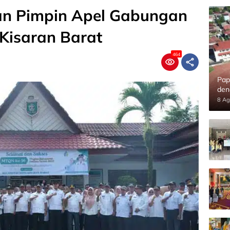
an Pimpin Apel Gabungan
Kisaran Barat
464
Pap
den
8 Ag