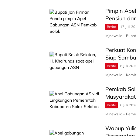
Pimpin Apel
Pensiun da
Berita
17 Juli 2
Mjnews.id – Bupa
Perkuat Kom
Siap Sambu
Berita
6 Juli 202
Mjnews.id – Komi
Pemkab Sols
Masyarakat
Berita
6 Juli 202
Mjnews.id – Peme
Wabup Yuli
Percepatan 