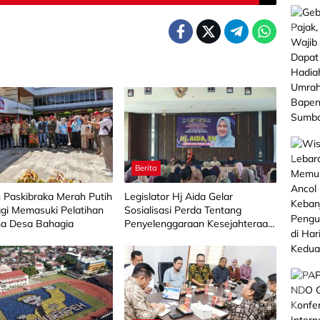
Berita
n Paskibraka Merah Putih
Legislator Hj Aida Gelar
ggi Memasuki Pelatihan
Sosialisasi Perda Tentang
ma Desa Bahagia
Penyelenggaraan Kesejahteraan
Sosial di Limapuluh Kota