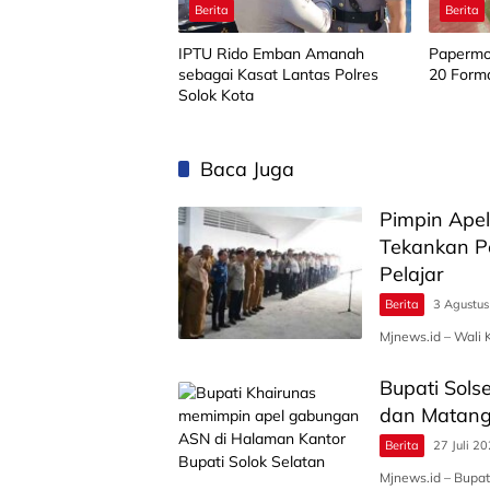
Berita
Berita
IPTU Rido Emban Amanah
Papermo
sebagai Kasat Lantas Polres
20 Forma
Solok Kota
Baca Juga
Pimpin Apel
Tekankan P
Pelajar
Berita
3 Agustu
Mjnews.id – Wali 
Bupati Sols
dan Matang
Berita
27 Juli 2
Mjnews.id – Bupati