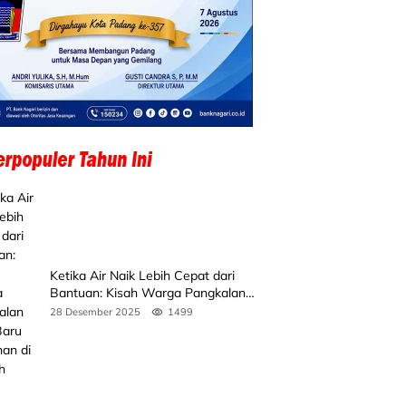
Ketika Air Naik Lebih Cepat dari
Bantuan: Kisah Warga Pangkalan
Koto Baru Bertahan di Tengah
28 Desember 2025
1499
Banjir