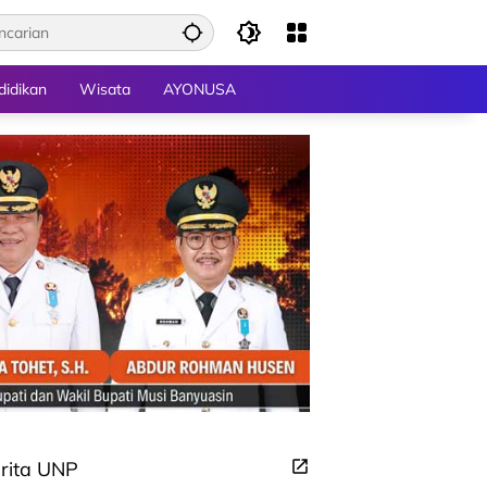
didikan
Wisata
AYONUSA
rita UNP