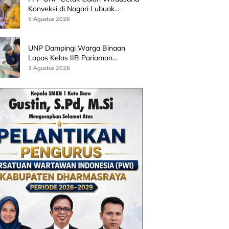
Konveksi di Nagari Lubuak
Batingkok Limapuluh Kota
5 Agustus 2026
UNP Dampingi Warga Binaan
Lapas Kelas IIB Pariaman
Kembangkan Produk Kreatif
3 Agustus 2026
Berbasis AI