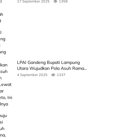
Rakyat
17 September 2025
1358
LPAI Gandeng Bupati Lampung
Utara Wujudkan Pola Asuh Ramah
Anak Lewat Seminar Kak Seto, Ini
4 September 2025
1337
Jadwalnya