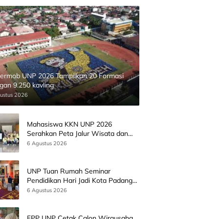
ermob UNP 2026 Tampilkan 20 Formasi
gan 9.250 kavling
ustus 2026
Mahasiswa KKN UNP 2026
Serahkan Peta Jalur Wisata dan
Peta Administrasi Nagari
6 Agustus 2026
Paninggahan
UNP Tuan Rumah Seminar
Pendidikan Hari Jadi Kota Padang
Bersama Wamen Diktisainstek dan
6 Agustus 2026
CEO EMGS Malaysia
FPP UNP Cetak Calon Wirausaha