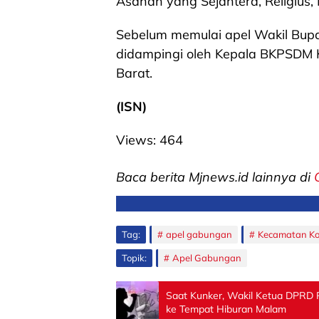
Asahan yang Sejahtera, Religius, 
Sebelum memulai apel Wakil Bup
didampingi oleh Kepala BKPSDM 
Barat.
(ISN)
Views:
464
Baca berita Mjnews.id lainnya di
Tag:
apel gabungan
Kecamatan Ko
Topik:
Apel Gabungan
Saat Kunker, Wakil Ketua DPRD
ke Tempat Hiburan Malam