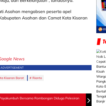
Maju, dan Berkelanjutan”, tandasnya.
ati Asahan mengabsen peserta apel
Kabupaten Asahan dan Camat Kota Kisaran
Google News
ADVERTISEMENT
ta Kisaran Barat
Rianto
 Payakumbuh Bersama Rombongan Diduga Pelesiran