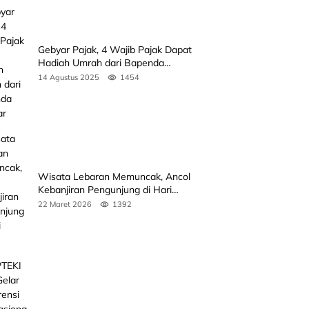
Gebyar Pajak, 4 Wajib Pajak Dapat
Hadiah Umrah dari Bapenda
Sumbar
14 Agustus 2025
1454
Wisata Lebaran Memuncak, Ancol
Kebanjiran Pengunjung di Hari
Kedua
22 Maret 2026
1392