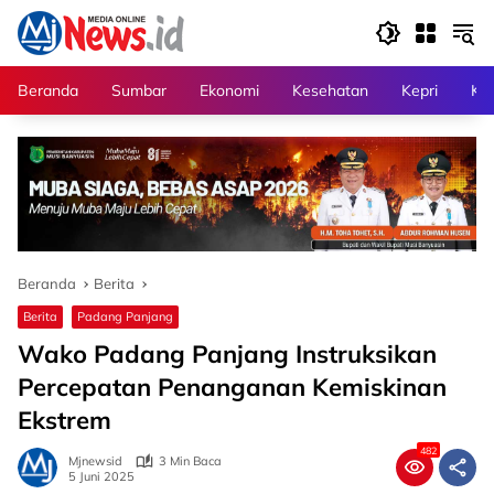
Langsung
ke
konten
Beranda
Sumbar
Ekonomi
Kesehatan
Kepri
Kri
Beranda
Berita
Berita
Padang Panjang
Wako Padang Panjang Instruksikan
Percepatan Penanganan Kemiskinan
Ekstrem
482
Mjnewsid
3 Min Baca
5 Juni 2025