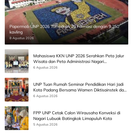
Papermob UNP 2026 Tampilkan 20 Formasi dengan 9.250
kavling
8 Agustus 2026
Mahasiswa KKN UNP 2026 Serahkan Peta Jalur
Wisata dan Peta Administrasi Nagari
Paninggahan
6 Agustus 2026
UNP Tuan Rumah Seminar Pendidikan Hari Jadi
Kota Padang Bersama Wamen Diktisainstek dan
CEO EMGS Malaysia
6 Agustus 2026
FPP UNP Cetak Calon Wirausaha Konveksi di
Nagari Lubuak Batingkok Limapuluh Kota
5 Agustus 2026