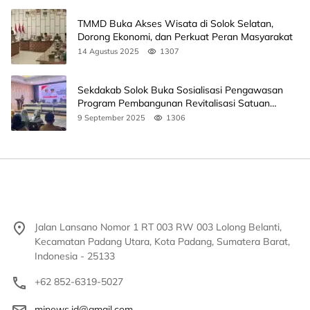
TMMD Buka Akses Wisata di Solok Selatan,
Dorong Ekonomi, dan Perkuat Peran Masyarakat
14 Agustus 2025
1307
Sekdakab Solok Buka Sosialisasi Pengawasan
Program Pembangunan Revitalisasi Satuan
Pendidikan
9 September 2025
1306
Jalan Lansano Nomor 1 RT 003 RW 003 Lolong Belanti,
Kecamatan Padang Utara, Kota Padang, Sumatera Barat,
Indonesia - 25133
+62 852-6319-5027
mjnews.id@gmail.com