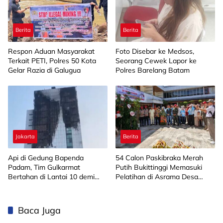
Berita
Berita
Respon Aduan Masyarakat
Foto Disebar ke Medsos,
Terkait PETI, Polres 50 Kota
Seorang Cewek Lapor ke
Gelar Razia di Galugua
Polres Barelang Batam
Jakarta
Berita
Api di Gedung Bapenda
‎54 Calon Paskibraka Merah
Padam, Tim Gulkarmat
Putih Bukittinggi Memasuki
Bertahan di Lantai 10 demi
Pelatihan di Asrama Desa
Pastikan Tidak Ada
Bahagia
Perambatan
Baca Juga