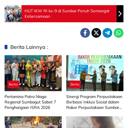
HUT IKW RI ke-9 di Sumbar Penuh Semangat
Kebersamaan
Berita Lainnya :
Berita
Berita
Pertamina Patra Niaga
Sinergi Program Perpustakaan
Regional Sumbagut Sabet 7
Berbasis Inklusi Sosial dalam
Penghargaan ISRA 2026
Rakor Perpustakaan Sumbar
2026