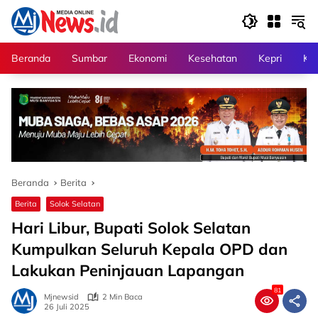
Langsung
ke
konten
Beranda
Sumbar
Ekonomi
Kesehatan
Kepri
Kri
Beranda
Berita
Berita
Solok Selatan
Hari Libur, Bupati Solok Selatan
Kumpulkan Seluruh Kepala OPD dan
Lakukan Peninjauan Lapangan
81
Mjnewsid
2 Min Baca
26 Juli 2025