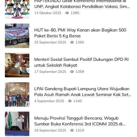
PAPTEKINDO Gelar Konferensi Internasional di
UNP, Angkat Kolaborasi Pendidikan Vokasi, Simak
Agendanya
13 Oktober 2025
1385
HUT ke-80, PMI Way Kanan akan Bagikan 500
Paket Berisi 5 Kg Beras
25 September 2025
1360
Menteri Sosial Sambut Positif Dukungan DPD RI
untuk Sekolah Rakyat
17 September 2025
1359
LPAI Gandeng Bupati Lampung Utara Wujudkan
Pola Asuh Ramah Anak Lewat Seminar Kak Seto,
Ini Jadwalnya
4 September 2025
1340
Menuju Provinsi Tangguh Bencana, Wagub
Sumbar Buka Konferensi 3rd ICDMM 2025 di
Unand
29 September 2025
1319